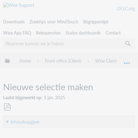
OCLC.org
Downloads
Zoektips voor MindTouch
Begrippenlijst
Wise App FAQ
Releasenotes
Status dashboards
Contact
Uitklappen/inklappen van globale hiërarchie
Home
Front office (Client)
Wise Client
Stat
Uit
Nieuwe selectie maken
Laatst bijgewerkt op
3 jan. 2025
Als
PDF
Inhoudsopgave
opslaan
Stappenplan