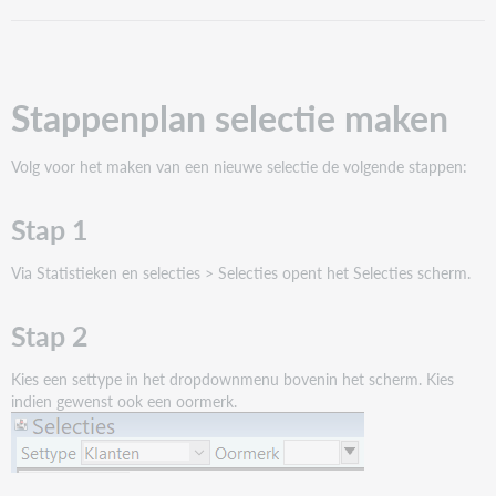
selectie
maken
Stap
1
Stappenplan selectie maken
Stap
2
Stap
Volg voor het maken van een nieuwe selectie de volgende stappen:
3
Stap
Stap 1
4
Stap
Via Statistieken en selecties > Selecties opent het Selecties scherm.
5
Stap
Stap 2
6
(Optioneel)
Kies een settype in het dropdownmenu bovenin het scherm. Kies
Stap
indien gewenst ook een oormerk.
7
Job
afbreken
Jobs