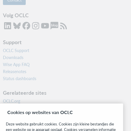
Volg OCLC
Support
OCLC Support
Downloads
Wise App FAQ
Releasenotes
Status dashboards
Gerelateerde sites
OCLC.org
BibFormats
Cookies op websites van OCLC
Community
Research
Deze website gebruikt cookies. Cookies zijn kleine bestandjes die
WebJunction
een website op je apparaat opslaat. Cookies verzamelen informatie