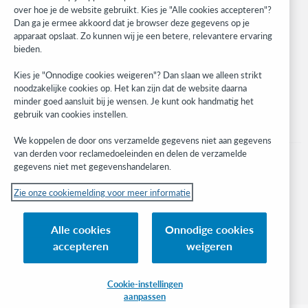
over hoe je de website gebruikt. Kies je "Alle cookies accepteren"?
Developer Network
Dan ga je ermee akkoord dat je browser deze gegevens op je
apparaat opslaat. Zo kunnen wij je een betere, relevantere ervaring
Blijf op de hoogte
bieden.
Ontvang de laatste informatie over onze producten, onderzoeken,
Kies je "Onnodige cookies weigeren"? Dan slaan we alleen strikt
evenementen en nog veel meer.
noodzakelijke cookies op. Het kan zijn dat de website daarna
minder goed aansluit bij je wensen. Je kunt ook handmatig het
Ik meld me aan
gebruik van cookies instellen.
We koppelen de door ons verzamelde gegevens niet aan gegevens
van derden voor reclamedoeleinden en delen de verzamelde
gegevens niet met gegevenshandelaren.
Zie onze cookiemelding voor meer informatie
© 2026 OCLC
(Inter)nationale product-en/of dienstnamen die het eigendom zijn van OCLC,
Alle cookies
Onnodige cookies
Inc. en buitenlandse filialen
accepteren
weigeren
Cookiemelding
Lijst met cookie-instellingen
Privacybeleid
Toegankelijkheidsverklaring
ISO 27001-certificaat
Inloggen
Cookie-instellingen
aanpassen