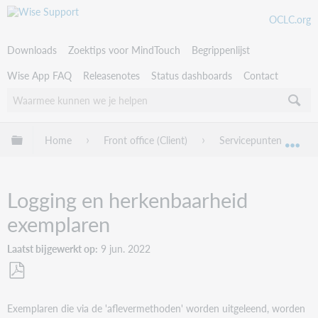
OCLC.org
Downloads
Zoektips voor MindTouch
Begrippenlijst
Wise App FAQ
Releasenotes
Status dashboards
Contact
Uitklappen/inklappen van globale hiërarchie
Home
Front office (Client)
Servicepunten en afl
Uit
Logging en herkenbaarheid
exemplaren
Laatst bijgewerkt op
9 jun. 2022
Als
PDF
Exemplaren die via de 'aflevermethoden' worden uitgeleend, worden