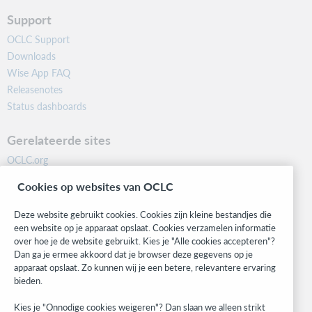
Support
OCLC Support
Downloads
Wise App FAQ
Releasenotes
Status dashboards
Gerelateerde sites
OCLC.org
BibFormats
Cookies op websites van OCLC
Community
Research
Deze website gebruikt cookies. Cookies zijn kleine bestandjes die
WebJunction
een website op je apparaat opslaat. Cookies verzamelen informatie
over hoe je de website gebruikt. Kies je "Alle cookies accepteren"?
Developer Network
Dan ga je ermee akkoord dat je browser deze gegevens op je
apparaat opslaat. Zo kunnen wij je een betere, relevantere ervaring
Blijf op de hoogte
bieden.
Ontvang de laatste informatie over onze producten, onderzoeken,
Kies je "Onnodige cookies weigeren"? Dan slaan we alleen strikt