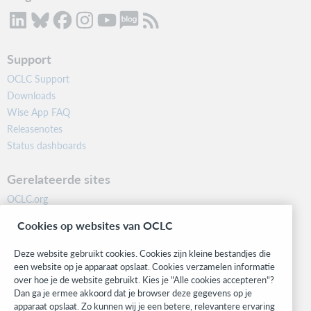
Support
OCLC Support
Downloads
Wise App FAQ
Releasenotes
Status dashboards
Gerelateerde sites
OCLC.org
BibFormats
Cookies op websites van OCLC
Community
Research
Deze website gebruikt cookies. Cookies zijn kleine bestandjes die
WebJunction
een website op je apparaat opslaat. Cookies verzamelen informatie
over hoe je de website gebruikt. Kies je "Alle cookies accepteren"?
Developer Network
Dan ga je ermee akkoord dat je browser deze gegevens op je
apparaat opslaat. Zo kunnen wij je een betere, relevantere ervaring