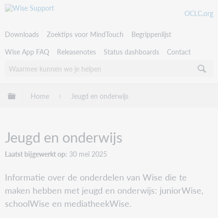
OCLC.org
Downloads
Zoektips voor MindTouch
Begrippenlijst
Wise App FAQ
Releasenotes
Status dashboards
Contact
Uitklappen/inklappen van globale hiërarchie
Home
Jeugd en onderwijs
Jeugd en onderwijs
Laatst bijgewerkt op
30 mei 2025
Informatie over de onderdelen van Wise die te
maken hebben met jeugd en onderwijs: juniorWise,
schoolWise en mediatheekWise.