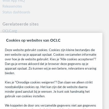
Wise App FAQ
Releasenotes
Status dashboards
Gerelateerde sites
OCLC.org
BibFormats
Cookies op websites van OCLC
Community
Research
Deze website gebruikt cookies. Cookies zijn kleine bestandjes die
WebJunction
een website op je apparaat opslaat. Cookies verzamelen informatie
over hoe je de website gebruikt. Kies je "Alle cookies accepteren"?
Developer Network
Dan ga je ermee akkoord dat je browser deze gegevens op je
apparaat opslaat. Zo kunnen wij je een betere, relevantere ervaring
Blijf op de hoogte
bieden.
Ontvang de laatste informatie over onze producten, onderzoeken,
Kies je "Onnodige cookies weigeren"? Dan slaan we alleen strikt
evenementen en nog veel meer.
noodzakelijke cookies op. Het kan zijn dat de website daarna
minder goed aansluit bij je wensen. Je kunt ook handmatig het
Ik meld me aan
gebruik van cookies instellen.
We koppelen de door ons verzamelde gegevens niet aan gegevens