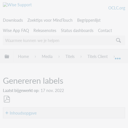
OCLC.org
Downloads
Zoektips voor MindTouch
Begrippenlijst
Wise App FAQ
Releasenotes
Status dashboards
Contact
Uitklappen/inklappen van globale hiërarchie
Home
Media
Titels
Titels Client
Orde
Uit
Genereren labels
Laatst bijgewerkt op
17 nov. 2022
Als
PDF
Inhoudsopgave
opslaan
Labels/