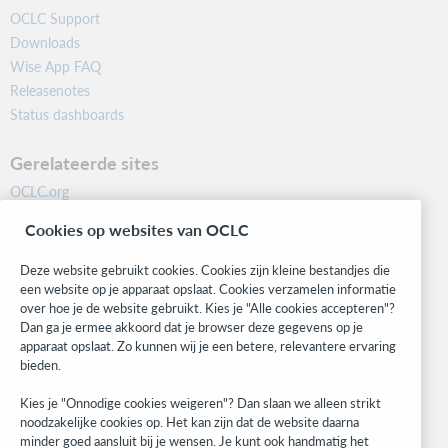
OCLC Support
Downloads
Wise App FAQ
Releasenotes
Status dashboards
Gerelateerde sites
OCLC.org
BibFormats
Cookies op websites van OCLC
Community
Research
Deze website gebruikt cookies. Cookies zijn kleine bestandjes die
WebJunction
een website op je apparaat opslaat. Cookies verzamelen informatie
over hoe je de website gebruikt. Kies je "Alle cookies accepteren"?
Developer Network
Dan ga je ermee akkoord dat je browser deze gegevens op je
apparaat opslaat. Zo kunnen wij je een betere, relevantere ervaring
Blijf op de hoogte
bieden.
Ontvang de laatste informatie over onze producten, onderzoeken,
Kies je "Onnodige cookies weigeren"? Dan slaan we alleen strikt
evenementen en nog veel meer.
noodzakelijke cookies op. Het kan zijn dat de website daarna
minder goed aansluit bij je wensen. Je kunt ook handmatig het