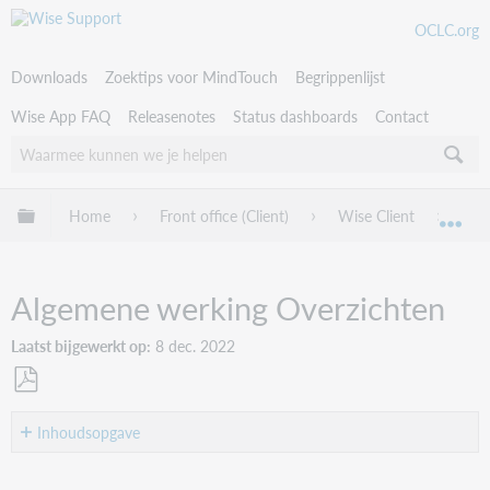
OCLC.org
Downloads
Zoektips voor MindTouch
Begrippenlijst
Wise App FAQ
Releasenotes
Status dashboards
Contact
Uitklappen/inklappen van globale hiërarchie
Home
Front office (Client)
Wise Client
Kla
Uit
Algemene werking Overzichten
Laatst bijgewerkt op
8 dec. 2022
Als
PDF
Inhoudsopgave
opslaan
Selectie