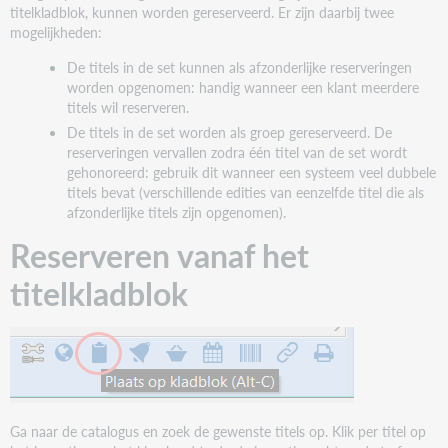
vanaf
titelkladblok, kunnen worden gereserveerd. Er zijn daarbij twee
het
mogelijkheden:
titelkladblok
De titels in de set kunnen als afzonderlijke reserveringen
Alle
worden opgenomen: handig wanneer een klant meerdere
titels
titels wil reserveren.
in
De titels in de set worden als groep gereserveerd. De
één
reserveringen vervallen zodra één titel van de set wordt
groep
gehonoreerd: gebruik dit wanneer een systeem veel dubbele
Elke
titels bevat (verschillende edities van eenzelfde titel die als
titel
afzonderlijke titels zijn opgenomen).
afzonderlijk
Reserveren vanaf het
titelkladblok
Ga naar de catalogus en zoek de gewenste titels op. Klik per titel op