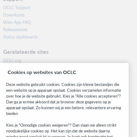
OCLC Support
Downloads
Wise App FAQ
Releasenotes
Status dashboards
Gerelateerde sites
OCLC.org
BibFormats
Cookies op websites van OCLC
Community
Research
Deze website gebruikt cookies. Cookies zijn kleine bestandjes die
WebJunction
een website op je apparaat opslaat. Cookies verzamelen informatie
over hoe je de website gebruikt. Kies je "Alle cookies accepteren"?
Developer Network
Dan ga je ermee akkoord dat je browser deze gegevens op je
apparaat opslaat. Zo kunnen wij je een betere, relevantere ervaring
Blijf op de hoogte
bieden.
Ontvang de laatste informatie over onze producten, onderzoeken,
Kies je "Onnodige cookies weigeren"? Dan slaan we alleen strikt
evenementen en nog veel meer.
noodzakelijke cookies op. Het kan zijn dat de website daarna
minder goed aansluit bij je wensen. Je kunt ook handmatig het