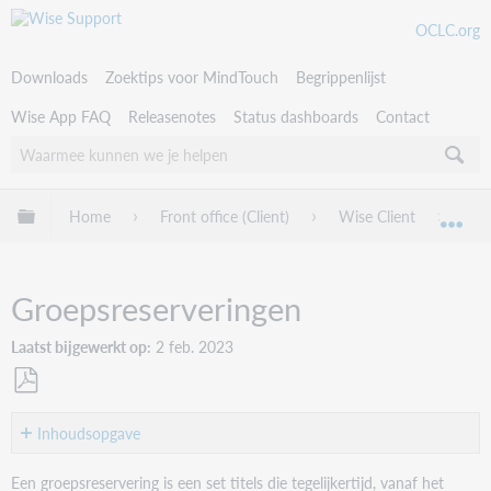
OCLC.org
Downloads
Zoektips voor MindTouch
Begrippenlijst
Wise App FAQ
Releasenotes
Status dashboards
Contact
Uitklappen/inklappen van globale hiërarchie
Home
Front office (Client)
Wise Client
Res
Uit
Groepsreserveringen
Laatst bijgewerkt op
2 feb. 2023
Als
PDF
Inhoudsopgave
opslaan
Reserveren
Een groepsreservering is een set titels die tegelijkertijd, vanaf het