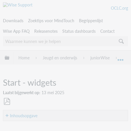
OCLC.org
Downloads
Zoektips voor MindTouch
Begrippenlijst
Wise App FAQ
Releasenotes
Status dashboards
Contact
Uitklappen/inklappen van globale hiërarchie
Home
Jeugd en onderwijs
juniorWise
juni
Uit
Start - widgets
Laatst bijgewerkt op
13 mei 2025
Als
PDF
Inhoudsopgave
opslaan
Leestip