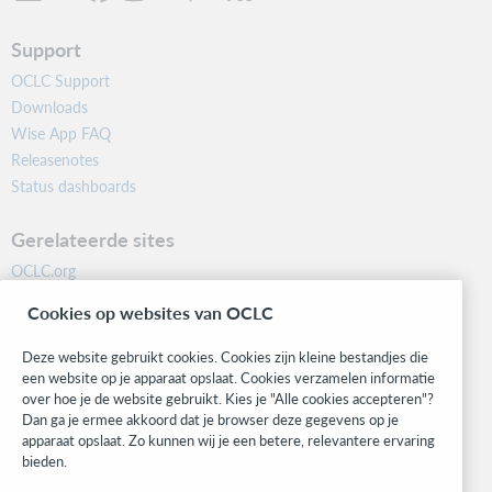
Support
OCLC Support
Downloads
Wise App FAQ
Releasenotes
Status dashboards
Gerelateerde sites
OCLC.org
BibFormats
Cookies op websites van OCLC
Community
Research
Deze website gebruikt cookies. Cookies zijn kleine bestandjes die
WebJunction
een website op je apparaat opslaat. Cookies verzamelen informatie
over hoe je de website gebruikt. Kies je "Alle cookies accepteren"?
Developer Network
Dan ga je ermee akkoord dat je browser deze gegevens op je
apparaat opslaat. Zo kunnen wij je een betere, relevantere ervaring
Blijf op de hoogte
bieden.