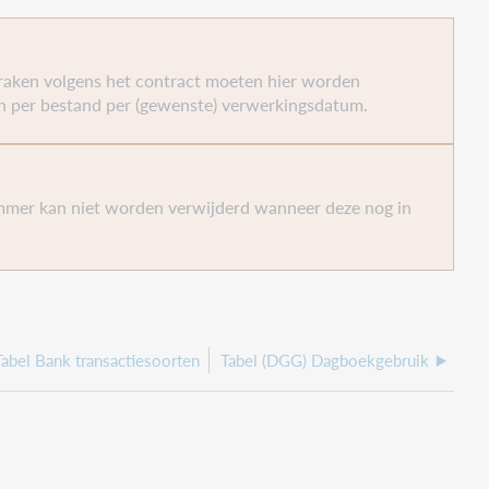
raken volgens het contract moeten hier worden
Als er een getal ingevuld wordt > 1.000.000, dan wordt
jn per bestand per (gewenste) verwerkingsdatum.
anden gegenereerd worden of dat er één heel groot
mmer kan niet worden verwijderd wanneer deze nog in
Tabel Bank transactiesoorten
Tabel (DGG) Dagboekgebruik