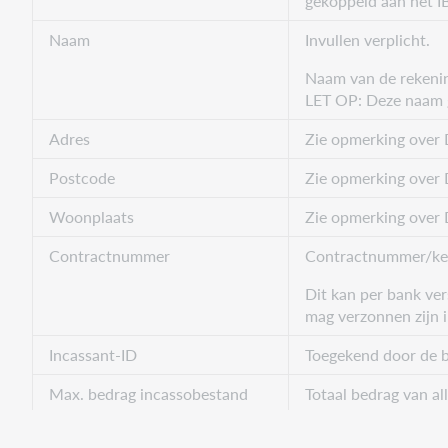
gekoppeld aan het I
Naam
Invullen verplicht.
Naam van de rekeni
LET OP: Deze naam 
Adres
Zie opmerking over
Postcode
Zie opmerking over
Woonplaats
Zie opmerking over
Contractnummer
Contractnummer/ke
Dit kan per bank ve
mag verzonnen zijn 
Incassant-ID
Toegekend door de 
Max. bedrag incassobestand
Totaal bedrag van al
Max. bedrag per post in een
Max. bedrag per pos