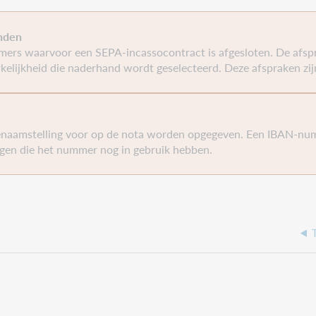
s per bestand.
anden
mers waarvoor een SEPA-incassocontract is afgesloten. De afsp
evuld wordt < 100 (dus ook 0), dan wordt 100 als max. genomen. 
kelijkheid die naderhand wordt geselecteerd. Deze afspraken zi
genomen. Hiermee wordt voorkomen dat er heel veel kleine best
d wordt.
enaamstelling voor op de nota worden opgegeven. Een IBAN-nu
ingen die het nummer nog in gebruik hebben.