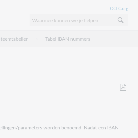
OCLC.org
steemtabellen
Tabel IBAN nummers
Als
PDF
opslaan
stellingen/parameters worden benoemd. Nadat een IBAN-