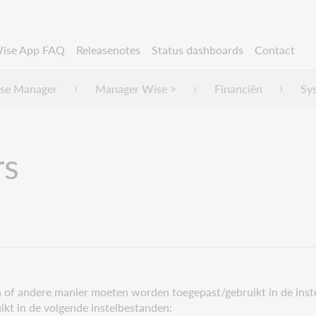
ise App FAQ
Releasenotes
Status dashboards
Contact
se Manager
Manager Wise >
Financiën
Sy
rs
n of andere manier moeten worden toegepast/gebruikt in de in
kt in de volgende instelbestanden: