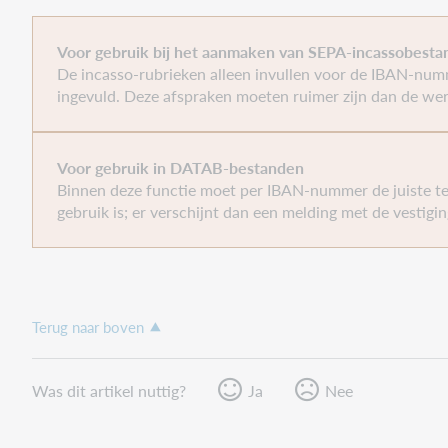
incassobestand
Max. aantal regels in een
Max. aantal incasso'
Voor gebruik bij het aanmaken van SEPA-incassobest
incassobestand
De incasso-rubrieken alleen invullen voor de IBAN-num
Als er een getal ing
ingevuld. Deze afspraken moeten ruimer zijn dan de wer
1.000.000 als max. 
bestand gegenereer
Voor gebruik in DATAB-bestanden
Binnen deze functie moet per IBAN-nummer de juiste t
gebruik is; er verschijnt dan een melding met de vestig
Terug naar boven
Was dit artikel nuttig?
Ja
Nee