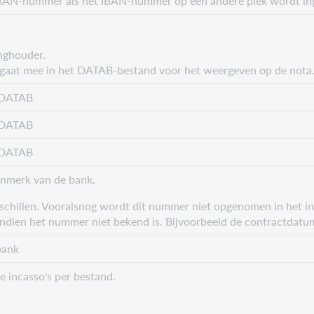
BAN-nummer als het IBAN-nummer op een andere plek wordt inge
nghouder.
gaat mee in het DATAB-bestand voor het weergeven op de nota
 DATAB
 DATAB
 DATAB
nmerk van de bank.
rschillen. Vooralsnog wordt dit nummer niet opgenomen in het 
indien het nummer niet bekend is. Bijvoorbeeld de contractdatu
bank
le incasso's per bestand.
t in het incasso-bestand.