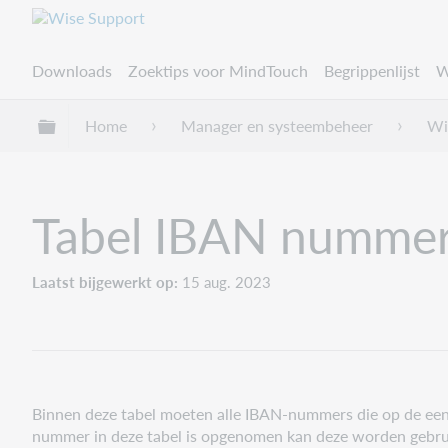
Downloads
Zoektips voor MindTouch
Begrippenlijst
W
Uitklappen/inklappen van globale hiërarchie
Home
Manager en systeembeheer
Wi
Tabel IBAN numme
Laatst bijgewerkt op
15 aug. 2023
Binnen deze tabel moeten alle IBAN-nummers die op de ee
nummer in deze tabel is opgenomen kan deze worden gebrui