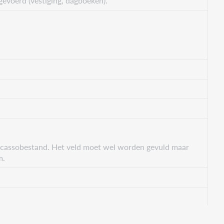
voerd (vestiging, dagboeken).
.
incassobestand. Het veld moet wel worden gevuld maar
m.