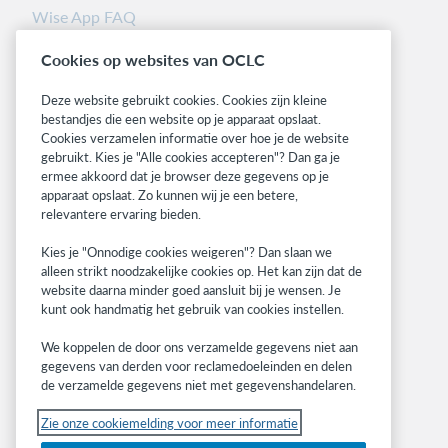
Wise App FAQ
Releasenotes
Cookies op websites van OCLC
Status dashboards
Deze website gebruikt cookies. Cookies zijn kleine
Gerelateerde sites
bestandjes die een website op je apparaat opslaat.
Cookies verzamelen informatie over hoe je de website
OCLC.org
gebruikt. Kies je "Alle cookies accepteren"? Dan ga je
BibFormats
ermee akkoord dat je browser deze gegevens op je
Community
apparaat opslaat. Zo kunnen wij je een betere,
Research
relevantere ervaring bieden.
WebJunction
Kies je "Onnodige cookies weigeren"? Dan slaan we
Developer Network
alleen strikt noodzakelijke cookies op. Het kan zijn dat de
website daarna minder goed aansluit bij je wensen. Je
Blijf op de hoogte
kunt ook handmatig het gebruik van cookies instellen.
Ontvang de laatste informatie over onze
We koppelen de door ons verzamelde gegevens niet aan
producten, onderzoeken, evenementen en
gegevens van derden voor reclamedoeleinden en delen
de verzamelde gegevens niet met gegevenshandelaren.
nog veel meer.
Zie onze cookiemelding voor meer informatie
Ik meld me aan