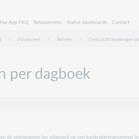
ise App FAQ
Releasenotes
Status dashboards
Contact
t
Financieel
Beheer
Overzicht boekingen p
n per dagboek
en van de ontvangsten (en uitgaven) op een bankrekeningnummer