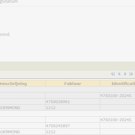
ngsdatum
oond.