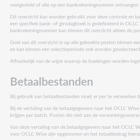
vastgesteld of alle op een bankrekeningnummer ontvangen 
Betaalbestanden
Handmatige
Dit overzicht kan worden gebruikt voor deze controle en k
verwerking
een specifiek bank- of girodagboek is gedefinieerd in OCLC W
bankrekeningnummer kan binnen dit overzicht alleen de po
Overzicht
boekingen
Doel van dit overzicht is op alle geboekte posten binnen 
per
en kan binnen een selectieperiode ook worden geselectee
dagboek
Afhankelijk van de wijze waarop de boekingen worden inge
Overzicht/Uitvoer:
Betaalbestanden
Bij gebruik van betaalbestanden moet er per te verwerken
Bij de vertaling van de betaalgegevens naar het OCLC Wis
krijgen per batch. Posten die niet aan de verwerkingsvoo
Van deze vertaling van de betaalgegevens naar het OCLC W
voor OCLC Wise zijn opgenomen en het totaalbedrag hierv