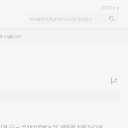
OCLC.org
er dagboek
Als
PDF
opslaan
 in het OCLC Wise-systeem. Per periode moet worden