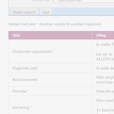
Velden met een * moeten verplicht worden ingevuld.
Veld
Uitleg
In welke F
Financiele organisatie*
Let op: er
ALLEEN br
Dagboekcode*
In welk d
Niet verpl
Batchnummer
voorloop 
Periode*
Selectie 
Hoe moete
Sortering*
1= batch