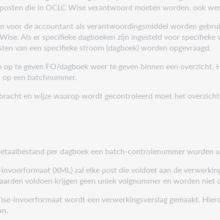
posten die in OCLC Wise verantwoord moeten worden, ook werke
an voor de accountant als verantwoordingsmiddel worden gebrui
ise. Als er specifieke dagboeken zijn ingesteld voor specifieke 
sten van een specifieke stroom (dagboek) worden opgevraagd.
een op te geven FO/dagboek weer te geven binnen een overzicht.
rd op een batchnummer.
bracht en wijze waarop wordt gecontroleerd moet het overzicht
 betaalbestand per dagboek een batch-controlenummer worden u
e-invoerformaat (XML) zal elke post die voldoet aan de verwe
rwaarden voldoen krijgen geen uniek volgnummer en worden nie
ise-invoerformaat wordt een verwerkingsverslag gemaakt. Hiero
an.