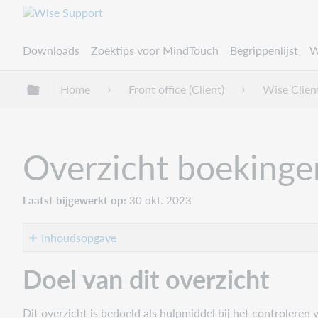
Downloads
Zoektips voor MindTouch
Begrippenlijst
W
Uitklappen/inklappen van globale hiërarchie
Home
Front office (Client)
Wise Clien
Overzicht boekinge
Laatst bijgewerkt op
30 okt. 2023
Inhoudsopgave
Doel
Doel van dit overzicht
van
dit
Dit overzicht is bedoeld als hulpmiddel bij het controler
overzicht