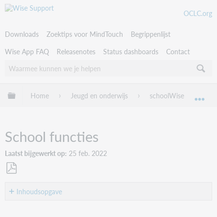
OCLC.org
Downloads
Zoektips voor MindTouch
Begrippenlijst
Wise App FAQ
Releasenotes
Status dashboards
Contact
Uitklappen/inklappen van globale hiërarchie
Home
Jeugd en onderwijs
schoolWise
sch
Uit
School functies
Laatst bijgewerkt op
25 feb. 2022
Als
PDF
Inhoudsopgave
opslaan
Verwijderen