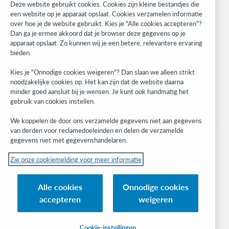
Research
Deze website gebruikt cookies. Cookies zijn kleine bestandjes die
WebJunction
een website op je apparaat opslaat. Cookies verzamelen informatie
over hoe je de website gebruikt. Kies je "Alle cookies accepteren"?
Developer Network
Dan ga je ermee akkoord dat je browser deze gegevens op je
apparaat opslaat. Zo kunnen wij je een betere, relevantere ervaring
Blijf op de hoogte
bieden.
Ontvang de laatste informatie over onze producten, onderzoeken,
Kies je "Onnodige cookies weigeren"? Dan slaan we alleen strikt
evenementen en nog veel meer.
noodzakelijke cookies op. Het kan zijn dat de website daarna
minder goed aansluit bij je wensen. Je kunt ook handmatig het
Ik meld me aan
gebruik van cookies instellen.
We koppelen de door ons verzamelde gegevens niet aan gegevens
van derden voor reclamedoeleinden en delen de verzamelde
gegevens niet met gegevenshandelaren.
Zie onze cookiemelding voor meer informatie
© 2026 OCLC
(Inter)nationale product-en/of dienstnamen die het eigendom zijn van OCLC,
Alle cookies
Onnodige cookies
Inc. en buitenlandse filialen
accepteren
weigeren
Cookiemelding
Lijst met cookie-instellingen
Privacybeleid
Toegankelijkheidsverklaring
ISO 27001-certificaat
Inloggen
Cookie-instellingen