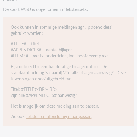
Dit is niet te leen.
De soort WSU is opgenomen in 'Tekstensets'.
Exemplaar is niet uitleenbaar
0047
Ook kunnen in sommige meldingen zgn. 'placeholders'
gebruikt worden:
Lenen niet mogelijk: uw leenstrippen zijn op.
#TITLE# – titel
Geen strippentegoed meer; Kan niet worden
#APPENDICES# – aantal bijlagen
uitgeleend
#ITEMS# – aantal onderdelen, incl. hoofdexemplaar.
0049
Bijvoorbeeld bij een handmatige bijlagecontrole. De
Deze pas is ongeldig.
standaardmelding is daarbij 'Zijn alle bijlagen aanwezig?'. Deze
is vervangen door/uitgebreid met
Let op! de lener heeft geen geldig abonnement!
Titel: #TITLE#<BR><BR>
0054
Zijn alle #APPENDICES# aanwezig?
Dit exemplaar kan niet worden geleend.
Het is mogelijk om deze melding aan te passen.
Exemplaar is niet uitleenbaar, geen reglement
Zie ook
Teksten en afbeeldingen aanpassen
.
gevonden