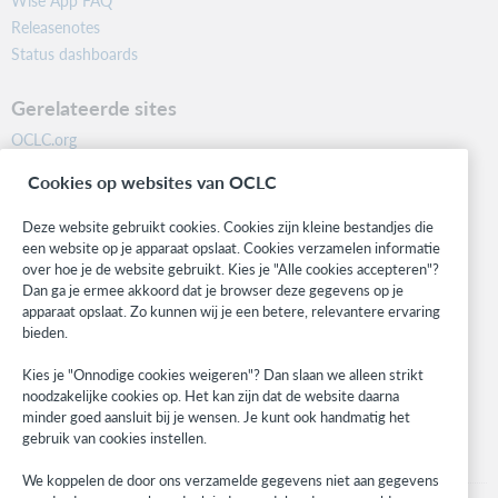
Wise App FAQ
Exemplaar is geblokkeerd [{0}]
Releasenotes
Status dashboards
0239
Dit exemplaar kan alleen aan de balie worden
Gerelateerde sites
ingeleverd.
OCLC.org
Exemplaar is van vestiging [{0}] en geblokkeerd [{1}]
BibFormats
Cookies op websites van OCLC
0241
Community
Research
Mislukt. Dit exemplaar is hier niet geleend.
Deze website gebruikt cookies. Cookies zijn kleine bestandjes die
WebJunction
een website op je apparaat opslaat. Cookies verzamelen informatie
Dit exemplaar is uitgeleend in vestiging [{0}]
over hoe je de website gebruikt. Kies je "Alle cookies accepteren"?
Developer Network
Dan ga je ermee akkoord dat je browser deze gegevens op je
0242
apparaat opslaat. Zo kunnen wij je een betere, relevantere ervaring
Blijf op de hoogte
Mislukt. Dit exemplaar is hier niet geleend.
bieden.
Ontvang de laatste informatie over onze producten, onderzoeken,
Dit exemplaar is verlengd in vestiging [{0}]
Kies je "Onnodige cookies weigeren"? Dan slaan we alleen strikt
evenementen en nog veel meer.
noodzakelijke cookies op. Het kan zijn dat de website daarna
0243
minder goed aansluit bij je wensen. Je kunt ook handmatig het
Ik meld me aan
gebruik van cookies instellen.
Mislukt. Dit exemplaar is hier niet geleend.
Dit exemplaar is uitgeleend [{0}]
We koppelen de door ons verzamelde gegevens niet aan gegevens