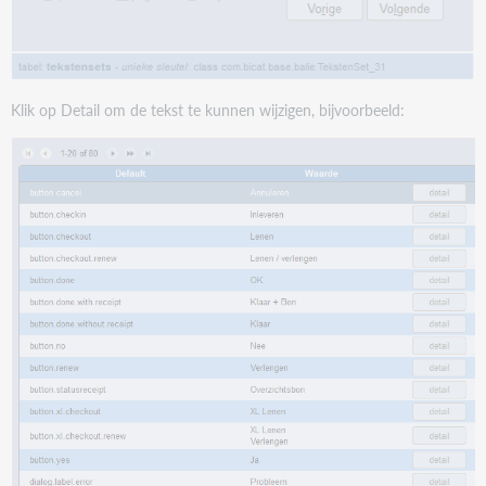
[{1}] bereikt. <br>Meer mag niet.
Maximum aantal uitleningen is overschreden [nr: {0}
max: {1}]
0130
Klik op Detail om de tekst te kunnen wijzigen, bijvoorbeeld:
Exemplaar kan niet worden geleend, maximum van
[{2}] bereikt voor deze mediumsoort.
Maximum van groep [{0}] is overschreden [nr: {1}
max: {2}]
0132
Dit exemplaar kan niet op de zelfbediening
ingeleverd worden.<br>S.v.p. aan de balie inleveren.
Dit artikel kunt u niet zelf innemen; beveiliging
0137
Maximum van [{0}] verlengingen bereikt.
<br>Verlengen niet mogelijk.
Max. aantal verlengingen bereikt: [{0}]