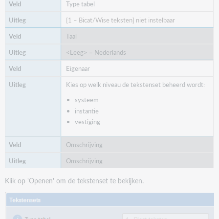
Type tabel
0107
[1 – Bicat/Wise teksten] niet instelbaar
Openstaand bedrag [{0}] overschrijdt het maximum
Taal
van [{1}].<br>S.v.p. eerst betalen.
<Leeg> = Nederlands
Totaal aan registraties [{0}] overschrijdt maximum
[{1}]
Eigenaar
0115
Kies op welk niveau de tekstenset beheerd wordt:
Dit exemplaar is geblokkeerd [{0}].
systeem
instantie
Exemplaar is geblokkeerd [{0}]
vestiging
0117
Omschrijving
Dit exemplaar kan niet worden uitgeleend.
Omschrijving
Uitgeleend aan [{0}]; Uitlenen?
0122
Klik op 'Openen' om de tekstenset te bekijken.
Tijdelijk in deze vestiging; het moet terug op [{0}]
Collectie-exemplaar: retourdatum [{0}]