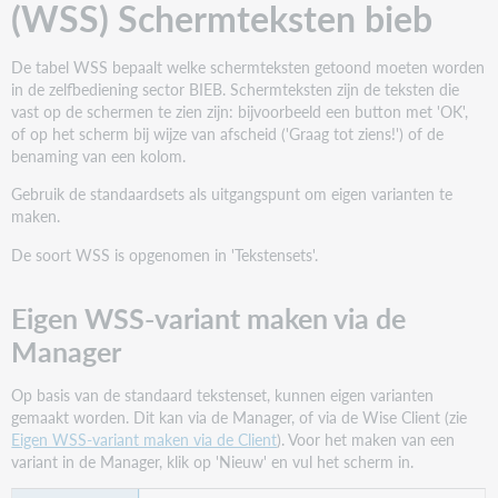
(WSS) Schermteksten bieb
[SIP] Exemplaar is niet uitleenbaar (R)
De tabel WSS bepaalt welke schermteksten getoond moeten worden
0055
in de zelfbediening sector BIEB. Schermteksten zijn de teksten die
Dit exemplaar kan niet worden geleend.
vast op de schermen te zien zijn: bijvoorbeeld een button met 'OK',
of op het scherm bij wijze van afscheid ('Graag tot ziens!') of de
Exemplaar is niet uitleenbaar, geen reglement
benaming van een kolom.
gevonden [Gastreglement: {0}]
Gebruik de standaardsets als uitgangspunt om eigen varianten te
maken.
De soort WSS is opgenomen in 'Tekstensets'.
[SIP] Exemplaar is niet uitleenbaar (GR)
Eigen WSS-variant maken via de
0102
Manager
Deze pas hoort niet bij deze vestiging.
Lener is van andere vestiging
Op basis van de standaard tekstenset, kunnen eigen varianten
gemaakt worden. Dit kan via de Manager, of via de Wise Client (zie
0106
Eigen WSS-variant maken via de Client
). Voor het maken van een
Deze pas is ongeldig.
variant in de Manager, klik op 'Nieuw' en vul het scherm in.
De status van de lener is niet correct [{0}]