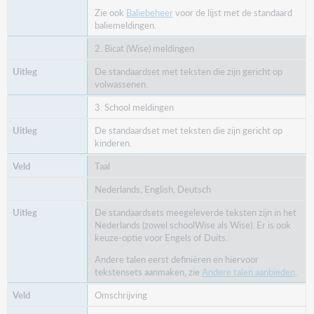
Zie ook
Baliebeheer
voor de lijst met de standaard
Mislukt. Dit nummer [{0}] is van een pasje.
baliemeldingen.
Lenernummer [{0}] niet geaccepteerd als
2. Bicat (Wise) meldingen
exemplaarnummer
De standaardset met teksten die zijn gericht op
0022
volwassenen.
Dit heeft u eerder geleend op [{0}]
3. School meldingen
Is al uitgeleend/gekoppeld aan deze lener op: [{0}]
De standaardset met teksten die zijn gericht op
kinderen.
0024
Taal
Dit exemplaar kan niet geleend worden.
Nederlands, English, Deutsch
Nota-exemplaar is uitgeleend aan [{0}]; kan niet
worden uitgeleend
De standaardsets meegeleverde teksten zijn in het
Nederlands (zowel schoolWise als Wise). Er is ook
0025
keuze-optie voor Engels of Duits.
Dit exemplaar kan niet geleend worden.
Andere talen eerst definiëren en hiervoor
tekstensets aanmaken, zie
Andere talen aanbieden
.
Exemplaar is afgeschreven; kan niet worden
uitgeleend
Omschrijving
0026