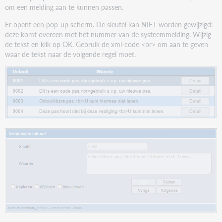
Dit exemplaar kan niet worden verlengd.
om een melding aan te kunnen passen.
Materiaal is geblokkeerd voor verlengen
Er opent een pop-up scherm. De sleutel kan NIET worden gewijzigd:
deze komt overeen met het nummer van de systeemmelding. Wijzig
0032
de tekst en klik op OK. Gebruik de xml-code <br> om aan te geven
waar de tekst naar de volgende regel moet.
Verlengen niet mogelijk: uw leenstrippen zijn op.
Geen strippentegoed meer; Kan niet worden
verlengd
0033
S.v.p. uw pas opnieuw scannen.<br>(of het
pasnummer typen).
Sessie-id onbekend (lenerpas moet eerst weer
worden gescand)
0034
Dit exemplaar kan niet door u worden geleend
(reservering).<br>S.v.p. terugleggen.
Exemplaar is gereserveerd voor een andere lener;
kan niet worden uitgeleend