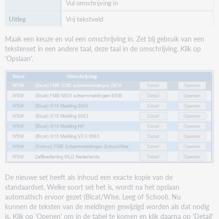
Vul omschrijving in
Dit exemplaar heeft u al geleend t/m [{0}]
Vrij tekstveld
Is al uitgeleend aan deze lener t/m [{0}]
Maak een keuze en vul een omschrijving in. Zet bij gebruik van een
0028
tekstenset in een andere taal, deze taal in de omschrijving. Klik op
'Opslaan'.
Dit exemplaar kan niet worden verlengd.
Exemplaar heeft substatus [{0}]; kan niet worden
verlengd
0029
Dit exemplaar is in rekening gebracht.
Exemplaar is in rekening gebracht; kan niet worden
verlengd
De nieuwe set heeft als inhoud een exacte kopie van de
standaardset. Welke soort set het is, wordt na het opslaan
[SIP] Exemplaar is in rekening gebracht
automatisch ervoor gezet (Bicat/Wise, Leeg of School). Nu
kunnen de teksten van de meldingen gewijzigd worden als dat nodig
0030
is. Klik op 'Openen' om in de tabel te komen en klik daarna op 'Detail'