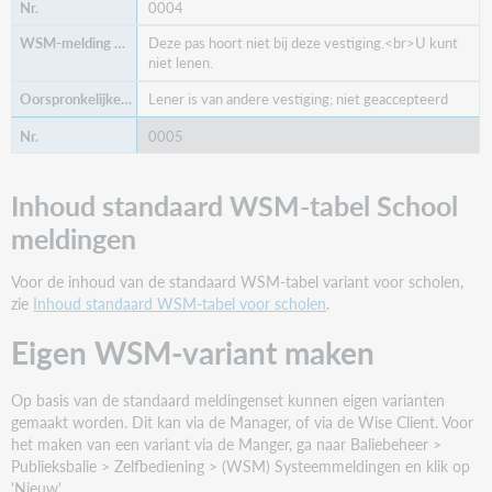
0004
Deze pas hoort niet bij deze vestiging.<br>U kunt
niet lenen.
Lener is van andere vestiging; niet geaccepteerd
0005
Deze pas is niet geldig.<br>U kunt niet lenen.
Inhoud standaard WSM-tabel School
De status [{0}] is niet correct; Niet geaccepteerd
meldingen
0006
Voor de inhoud van de standaard WSM-tabel variant voor scholen,
Let op. U heeft nog een bedrag openstaan.
zie
Inhoud standaard WSM-tabel voor scholen
.
Let op! de lener heeft nog openstaande registraties!
Eigen WSM-variant maken
0007
De ingevoerde pincode is onjuist.
Op basis van de standaard meldingenset kunnen eigen varianten
gemaakt worden. Dit kan via de Manager, of via de Wise Client. Voor
Dit is een oud (omgelabeld) pasnummer; Niet
het maken van een variant via de Manger, ga naar Baliebeheer >
geaccepteerd
Publieksbalie > Zelfbediening > (WSM) Systeemmeldingen en klik op
'Nieuw'.