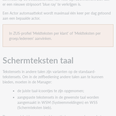
school
er een nieuwe stripsoort 'blue ray' te verkrijgen is.
(WSS)
Een Actor automaattekst wordt maximaal één keer per dag getoond
Schermteksten
aan een bepaalde actor.
bieb
Eigen
WSS-
In ZUS-profiel 'Meldteksten per klant' of 'Meldteksten per
variant
groep/iedereen' aanvinken.
maken
via
de
Schermteksten taal
Manager
Opmaak
van
Tekstensets in andere talen zijn varianten op de standaard-
teksten
tekstensets. Om in de zelfbediening andere talen aan te kunnen
en
bieden, moeten in de Manager:
meldingen
de juiste taal-icoontjes te zijn opgenomen;
–
placeholders
aangepaste tekstensets in de gewenste taal worden
aangemaakt in WSM (Systeemmeldingen) en WSS
[{0}]
(Schermteksten bieb).
#LOCATION#