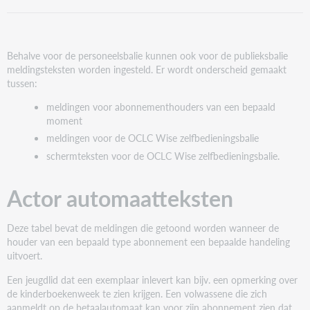
automaatteksten
Schermteksten
taal
(WSM)
Behalve voor de personeelsbalie kunnen ook voor de publieksbalie
Systeemmeldingen
meldingsteksten worden ingesteld. Er wordt onderscheid gemaakt
tussen:
WSM-
tabel
meldingen voor abonnementhouders van een bepaald
aanmaken
moment
Inhoud
meldingen voor de OCLC Wise zelfbedieningsbalie
standaard
schermteksten voor de OCLC Wise zelfbedieningsbalie.
WSM-
tabel
voor
Actor automaatteksten
bibliotheken
Inhoud
Deze tabel bevat de meldingen die getoond worden wanneer de
standaard
houder van een bepaald type abonnement een bepaalde handeling
WSM-
uitvoert.
tabel
School
Een jeugdlid dat een exemplaar inlevert kan bijv. een opmerking over
meldingen
de kinderboekenweek te zien krijgen. Een volwassene die zich
(WSU) Schermteksten
aanmeldt op de betaalautomaat kan voor zijn abonnement zien dat