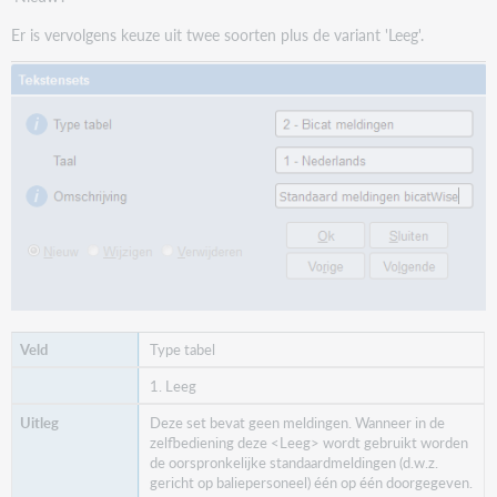
Er is vervolgens keuze uit twee soorten plus de variant 'Leeg'.
[SIP] Pincode niet correct
0011
Onbekend materiaal. Dit kan niet geleend worden.
Onbekend exemplaar [{0}]; kan niet worden
uitgeleend
0013
Mislukt. Deze barcode is te kort.
Exemplaarnummer [{0}] is te kort; niet
geaccepteerd als exemplaarnummer
Type tabel
0014
1. Leeg
Mislukt. Deze barcode is te kort.
Deze set bevat geen meldingen. Wanneer in de
Exemplaarnummer [{0}] is niet correct; niet
zelfbediening deze <Leeg> wordt gebruikt worden
geaccepteerd als exemplaarnummer
de oorspronkelijke standaardmeldingen (d.w.z.
gericht op baliepersoneel) één op één doorgegeven.
0015