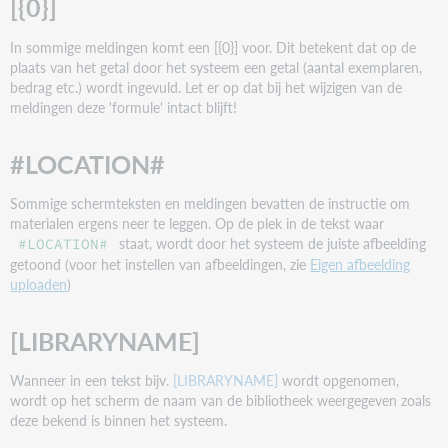
[{0}]
Dit exemplaar moet naar vestiging [{0}]
Exemplaar moet op transport naar: {0}
In sommige meldingen komt een [{0}] voor. Dit betekent dat op de
plaats van het getal door het systeem een getal (aantal exemplaren,
0156
bedrag etc.) wordt ingevuld. Let er op dat bij het wijzigen van de
Let op: dit kost leenstrippen.
meldingen deze 'formule' intact blijft!
Er zullen leenstrips worden berekend
#LOCATION#
0157
Let op: dit kost geld.
Sommige schermteksten en meldingen bevatten de instructie om
materialen ergens neer te leggen. Op de plek in de tekst waar
Er zal leengeld worden berekend
staat, wordt door het systeem de juiste afbeelding
#LOCATION#
getoond (voor het instellen van afbeeldingen, zie
Eigen afbeelding
0160
uploaden
)
Let op: exemplaar is beschadigd [{0}]
Exemplaar is geregistreerd beschadigd [{0}]
[LIBRARYNAME]
0161
Wanneer in een tekst bijv.
[LIBRARYNAME]
wordt opgenomen,
Let op: exemplaar is beschadigd [{0}]
wordt op het scherm de naam van de bibliotheek weergegeven zoals
deze bekend is binnen het systeem.
Exemplaar is geregistreerd beschadigd [{0}]