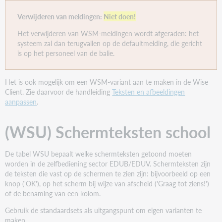
Verwijderen van meldingen:
Niet doen!
Het verwijderen van WSM-meldingen wordt afgeraden: het
[SIP] Exemplaar is niet uitleenbaar (Res.)
systeem zal dan terugvallen op de defaultmelding, die gericht
is op het personeel van de balie.
0037
De pincode is fout. Kan niet worden geleend.
Het is ook mogelijk om een WSM-variant aan te maken in de Wise
Pincode niet correct, kan niet worden uitgeleend
Client. Zie daarvoor de handleiding
Teksten en afbeeldingen
aanpassen
.
0041
Mislukt. Dit is gereserveerd <br>voor iemand
(WSU) Schermteksten school
anders! Leg het terug.
Exemplaar is al gereserveerd voor een andere lener
De tabel WSU bepaalt welke schermteksten getoond moeten
worden in de zelfbediening sector EDUB/EDUV. Schermteksten zijn
0045
de teksten die vast op de schermen te zien zijn: bijvoorbeeld op een
Dit kan niet worden verlengd.
knop ('OK'), op het scherm bij wijze van afscheid ('Graag tot ziens!')
of de benaming van een kolom.
Exemplaar is niet verlengbaar
Gebruik de standaardsets als uitgangspunt om eigen varianten te
0046
maken.