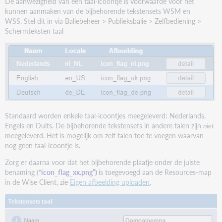
De aanwezigheid van een taal-icoontje is voorwaarde voor het
[LIBRARYNAME]
kunnen aanmaken van de bijbehorende tekstensets WSM en
Andere
WSS. Stel dit in via Baliebeheer > Publieksbalie > Zelfbediening >
placeholders
Schermteksten taal
Standaard worden enkele taal-icoontjes meegeleverd: Nederlands,
Engels en Duits. De bijbehorende tekstensets in andere talen zijn
niet
meegeleverd. Het is mogelijk om zelf talen toe te voegen waarvan
nog geen taal-icoontje is.
Zorg er daarna voor dat het bijbehorende plaatje onder de juiste
benaming (“
icon_flag_xx.png”)
is toegevoegd aan de Resources-map
in de Wise Client, zie
Eigen afbeelding uploaden
.