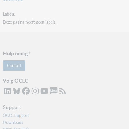
0209
Dit exemplaar is geblokkeerd.
Labels
Exemplaar is geblokkeerd [{0}]
Deze pagina heeft geen labels.
0212
Mislukt. Dit exemplaar is van een andere vestiging.
Exemplaar is van vestiging [{0}]
Hulp nodig?
Contact
[SIP] Van andere bibliotheek: Ga naar balie
Volg OCLC
0213
Mislukt. Dit kan niet worden verlengd.
Er is een reservering voor dit exemplaar
Support
0238
OCLC Support
Downloads
( n.v.t.)