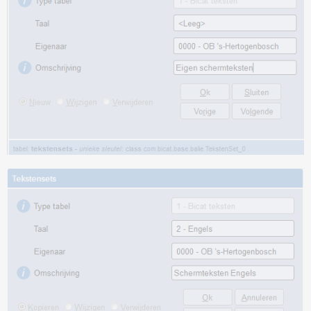
0123
Tijdelijk in deze vestiging; het moet terug op [{0}]
Collectie-exemplaar: retourdatum [{0}]
0124
Tijdelijk in deze vestiging; het moet terug op [{0}]
Collectie-exemplaar: retourdatum [{0}]
0127
Exemplaar kan niet worden geleend.
Materiaal is geblokkeerd voor deze lenerscategorie
0128
Exemplaar kan niet worden geleend.
Lener is te jong
0129
Exemplaar kan niet worden geleend, maximum van