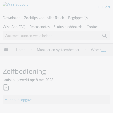
OCLC.org
Downloads
Zoektips voor MindTouch
Begrippenlijst
Wise App FAQ
Releasenotes
Status dashboards
Contact
Uitklappen/inklappen van globale hiërarchie
Home
Manager en systeembeheer
Wise Manage
Uit
Zelfbediening
Laatst bijgewerkt op
8 mei 2023
Als
PDF
Inhoudsopgave
opslaan
Actor