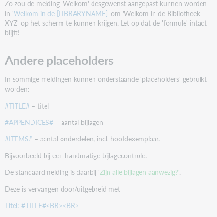
Zo zou de melding 'Welkom' desgewenst aangepast kunnen worden
0163
in '
Welkom in de [LIBRARYNAME]
' om 'Welkom in de Bibliotheek
XYZ' op het scherm te kunnen krijgen. Let op dat de 'formule' intact
Afgeschreven exemplaar kopen voor [EUR {0}]
blijft!
Afgeschreven exemplaar VERKOPEN aan deze
klant voor [EUR {0}]
Andere placeholders
0167
In sommige meldingen kunnen onderstaande 'placeholders' gebruikt
Uw reservering staat klaar.
worden:
[SIP] Reservering binnen
#TITLE#
– titel
0201
#APPENDICES#
– aantal bijlagen
Onbekend nummer.
#ITEMS#
– aantal onderdelen, incl. hoofdexemplaar.
Onbekend exemplaar
Bijvoorbeeld bij een handmatige bijlagecontrole.
0202
De standaardmelding is daarbij '
Zijn alle bijlagen aanwezig?
'.
Dit exemplaar kan alleen aan de balie worden
ingeleverd.
Deze is vervangen door/uitgebreid met
Dit artikel kunt u niet zelf innemen [{0}]
Titel: #TITLE#<BR><BR>
0204