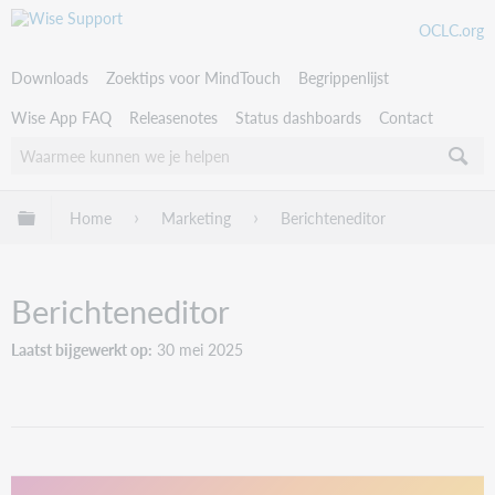
OCLC.org
Downloads
Zoektips voor MindTouch
Begrippenlijst
Wise App FAQ
Releasenotes
Status dashboards
Contact
Uitklappen/inklappen van globale hiërarchie
Home
Marketing
Berichteneditor
Berichteneditor
Laatst bijgewerkt op
30 mei 2025