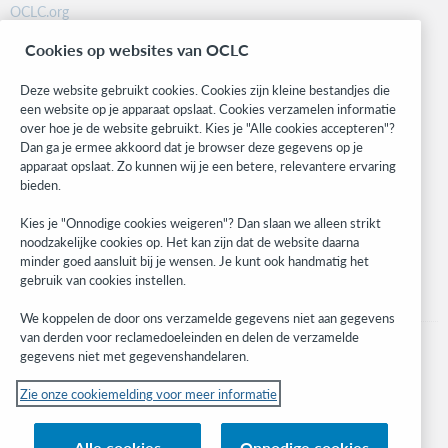
OCLC.org
BibFormats
Cookies op websites van OCLC
Community
Research
Deze website gebruikt cookies. Cookies zijn kleine bestandjes die
WebJunction
een website op je apparaat opslaat. Cookies verzamelen informatie
over hoe je de website gebruikt. Kies je "Alle cookies accepteren"?
Developer Network
Dan ga je ermee akkoord dat je browser deze gegevens op je
apparaat opslaat. Zo kunnen wij je een betere, relevantere ervaring
Blijf op de hoogte
bieden.
Ontvang de laatste informatie over onze producten, onderzoeken,
Kies je "Onnodige cookies weigeren"? Dan slaan we alleen strikt
evenementen en nog veel meer.
noodzakelijke cookies op. Het kan zijn dat de website daarna
minder goed aansluit bij je wensen. Je kunt ook handmatig het
Ik meld me aan
gebruik van cookies instellen.
We koppelen de door ons verzamelde gegevens niet aan gegevens
van derden voor reclamedoeleinden en delen de verzamelde
gegevens niet met gegevenshandelaren.
Zie onze cookiemelding voor meer informatie
© 2026 OCLC
(Inter)nationale product-en/of dienstnamen die het eigendom zijn van OCLC,
Alle cookies
Onnodige cookies