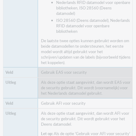
Nederlands RFID datamodel voor openbare
bibliotheken, ISO 28560 (Deens
datamodel)
ISO 28560 (Deens datamodel), Nederlands
RFID datamodel voor openbare
bibliotheken
De laatste twee opties kunnen gebruikt worden om
beide datamodellen te ondersteunen, het eerste
model wordt altijd gebruikt voor het
schrijven/updaten van de labels (bijvoorbeeld tijdens
het koppelen).
Gebruik EAS voor security
Als deze optie staat aangevinkt, dan wordt EAS voor
de security gebruikt. Dit wordt (voornamelijk) voor
het Nederlands datamodel gebruikt.
Gebruik AFI voor security
Als deze optie staat aangevinkt, dan wordt AFI voor
de security gebruikt. Dit wordt gebruikt voor het
Deens datamodel.
Let op
:
Als de optie 'Gebruik voor AFI voor security'