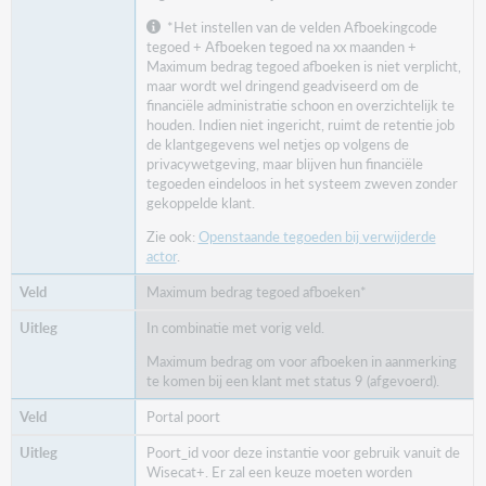
*Het instellen van de velden Afboekingcode
tegoed + Afboeken tegoed na xx maanden +
Maximum bedrag tegoed afboeken is niet verplicht,
maar wordt wel dringend geadviseerd om de
financiële administratie schoon en overzichtelijk te
houden. Indien niet ingericht, ruimt de retentie job
de klantgegevens wel netjes op volgens de
privacywetgeving, maar blijven hun financiële
tegoeden eindeloos in het systeem zweven zonder
gekoppelde klant.
Zie ook:
Openstaande tegoeden bij verwijderde
actor
.
Maximum bedrag tegoed afboeken*
In combinatie met vorig veld.
Maximum bedrag om voor afboeken in aanmerking
te komen bij een klant met status 9 (afgevoerd).
Portal poort
Poort_id voor deze instantie voor gebruik vanuit de
Wisecat+. Er zal een keuze moeten worden