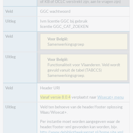
of KB of OCLC verstrekt zijn, aan te vragen zijn)
GGC wachtwoord
Ivm licentie GGC bij gebruik
licentie GGC_CAT_ZOEKEN
Voor België:
Samenwerkingsgroep
Voor België:
Functionaliteit voor Vlaanderen. Veld wordt
gevuld vanuit de tabel (TABCCS)
Samenwerkingsgroep.
Header URI
Vanaf versie 8.0.4
verplaatst naar
Wisecat+ menu
Veld ten behoeve van de header/footer oplossing
Waas/Wisecat+.
Per instantie moet worden aangegeven waar de
header/footer-xml gevonden kan worden, bijv.
http://www.debibliotheekaanzet.nl/home.site.xml
.