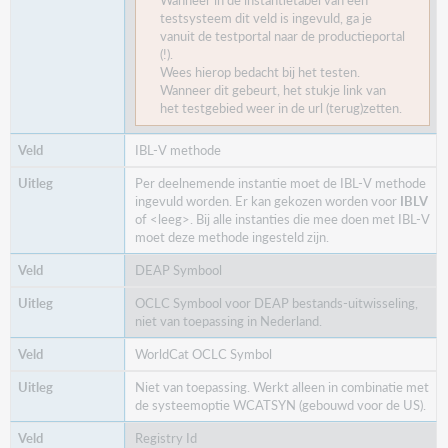
Wanneer in de instantietabel van een
testsysteem dit veld is ingevuld, ga je
vanuit de testportal naar de productieportal
(!).
Wees hierop bedacht bij het testen.
Wanneer dit gebeurt, het stukje link van
het testgebied weer in de url (terug)zetten.
IBL-V methode
Per deelnemende instantie moet de IBL-V methode
ingevuld worden. Er kan gekozen worden voor
IBLV
of <leeg>. Bij alle instanties die mee doen met IBL-V
moet deze methode ingesteld zijn.
DEAP Symbool
OCLC Symbool voor DEAP bestands-uitwisseling,
niet van toepassing in Nederland.
WorldCat OCLC Symbol
Niet van toepassing. Werkt alleen in combinatie met
de systeemoptie WCATSYN (gebouwd voor de US).
Registry Id