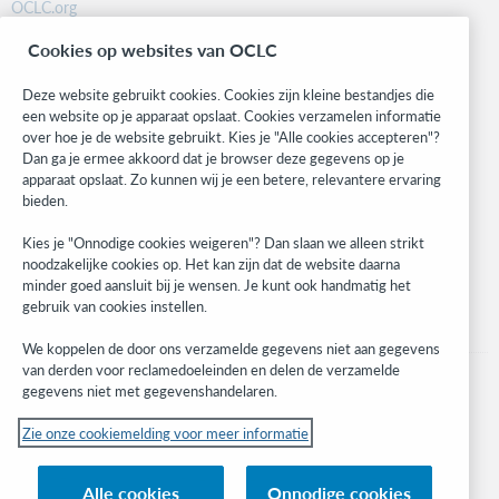
OCLC.org
BibFormats
Cookies op websites van OCLC
Community
Research
Deze website gebruikt cookies. Cookies zijn kleine bestandjes die
WebJunction
een website op je apparaat opslaat. Cookies verzamelen informatie
over hoe je de website gebruikt. Kies je "Alle cookies accepteren"?
Developer Network
Dan ga je ermee akkoord dat je browser deze gegevens op je
apparaat opslaat. Zo kunnen wij je een betere, relevantere ervaring
Blijf op de hoogte
bieden.
Ontvang de laatste informatie over onze producten, onderzoeken,
Kies je "Onnodige cookies weigeren"? Dan slaan we alleen strikt
evenementen en nog veel meer.
noodzakelijke cookies op. Het kan zijn dat de website daarna
minder goed aansluit bij je wensen. Je kunt ook handmatig het
Ik meld me aan
gebruik van cookies instellen.
We koppelen de door ons verzamelde gegevens niet aan gegevens
van derden voor reclamedoeleinden en delen de verzamelde
gegevens niet met gegevenshandelaren.
Zie onze cookiemelding voor meer informatie
© 2026 OCLC
(Inter)nationale product-en/of dienstnamen die het eigendom zijn van OCLC,
Alle cookies
Onnodige cookies