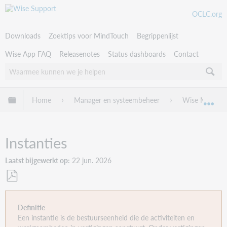
OCLC.org
Downloads
Zoektips voor MindTouch
Begrippenlijst
Wise App FAQ
Releasenotes
Status dashboards
Contact
Uitklappen/inklappen van globale hiërarchie
Home
Manager en systeembeheer
Wise Manage
Uit
Instanties
Laatst bijgewerkt op
22 jun. 2026
Als
PDF
Definitie
opslaan
Een instantie is de bestuurseenheid die de activiteiten en