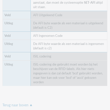
aanstaat, dan moet de systeemoptie
SET-AFI
altijd
uit staan.
AFI Uitgeleend Code
De AFI byte waarde als een materiaal is uitgeleend
(default is C2)
AFI Ingenomen Code
De AFI byte waarde als een materiaal is ingenomen
(default is c2)
ISIL codering
ISIL-codering die gebruikt moet worden bij het
beschijven van de RFID-labels. Als hier niets
ingegeven is dan zal default 'bcd' gebruikt worden,
maar hier kan ook voor 'bcd' of 'ascii' gekozen
worden
Terug naar boven