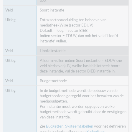
app.
Soort instantie
Extra sectoraanduiding ten behoeve van
mediatheekWise (sector EDUV)
Default = leeg = sector BIEB
Indien sector = EDUV, dan ook het veld ‘Hoofd
instantie’ vullen.
Hoofd instantie
Alleen invullen indien Soort instantie = EDUV (zie
veld hierboven). Bij welke basisbibliotheek hoort
deze instantie; vul de sector BIEB instantie in.
Budgetmethode
In de budgetmethode wordt de opbouw van de
budgethoofden geregeld voor het bewaken van de
mediabudgetten.
Per instantie moet worden opgegeven welke
budgetmethode wordt gebruikt door de vestigingen
van deze instantie.
Zie
Budgetten: Systeemtabellen
voor het definiëren
van de budgetmethoden en
Budgetten: