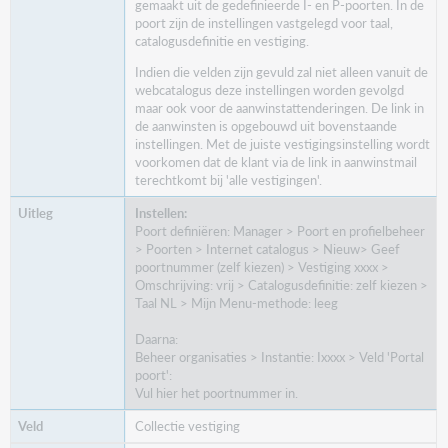
gemaakt uit de gedefinieerde I- en P-poorten. In de
poort zijn de instellingen vastgelegd voor taal,
catalogusdefinitie en vestiging.
Indien die velden zijn gevuld zal niet alleen vanuit de
webcatalogus deze instellingen worden gevolgd
maar ook voor de aanwinstattenderingen. De link in
de aanwinsten is opgebouwd uit bovenstaande
instellingen. Met de juiste vestigingsinstelling wordt
voorkomen dat de klant via de link in aanwinstmail
terechtkomt bij 'alle vestigingen'.
Instellen:
Poort definiëren: Manager > Poort en profielbeheer
> Poorten > Internet catalogus > Nieuw> Geef
poortnummer (zelf kiezen) > Vestiging xxxx >
Omschrijving: vrij > Catalogusdefinitie: zelf kiezen >
Taal NL > Mijn Menu-methode: leeg
Daarna:
Beheer organisaties > Instantie: Ixxxx > Veld 'Portal
poort':
Vul hier het poortnummer in.
Collectie vestiging