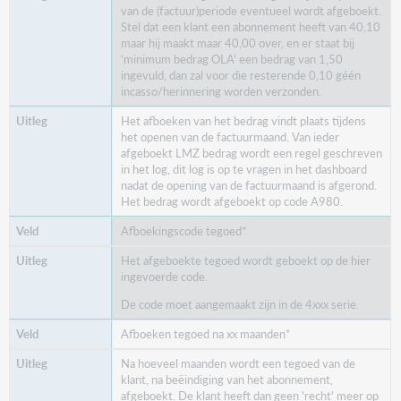
van de (factuur)periode eventueel wordt afgeboekt.
Stel dat een klant een abonnement heeft van 40,10
maar hij maakt maar 40,00 over, en er staat bij
'minimum bedrag OLA' een bedrag van 1,50
ingevuld, dan zal voor die resterende 0,10 géén
incasso/herinnering worden verzonden.
Het afboeken van het bedrag vindt plaats tijdens
het openen van de factuurmaand. Van ieder
afgeboekt LMZ bedrag wordt een regel geschreven
in het log, dit log is op te vragen in het dashboard
nadat de opening van de factuurmaand is afgerond.
Het bedrag wordt afgeboekt op code A980.
Afboekingscode tegoed*
Het afgeboekte tegoed wordt geboekt op de hier
ingevoerde code.
De code moet aangemaakt zijn in de 4xxx serie.
Afboeken tegoed na xx maanden*
Na hoeveel maanden wordt een tegoed van de
klant, na beëindiging van het abonnement,
afgeboekt. De klant heeft dan geen 'recht' meer op