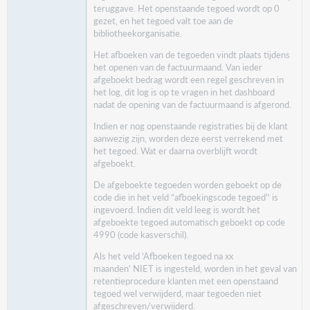
teruggave. Het openstaande tegoed wordt op 0
gezet, en het tegoed valt toe aan de
bibliotheekorganisatie.
Het afboeken van de tegoeden vindt plaats tijdens
het openen van de factuurmaand. Van ieder
afgeboekt bedrag wordt een regel geschreven in
het log, dit log is op te vragen in het dashboard
nadat de opening van de factuurmaand is afgerond.
Indien er nog openstaande registraties bij de klant
aanwezig zijn, worden deze eerst verrekend met
het tegoed. Wat er daarna overblijft wordt
afgeboekt.
De afgeboekte tegoeden worden geboekt op de
code die in het veld ”afboekingscode tegoed'' is
ingevoerd. Indien dit veld leeg is wordt het
afgeboekte tegoed automatisch geboekt op code
4990 (code kasverschil).
Als het veld 'Afboeken tegoed na xx
maanden' NIET is ingesteld, worden in het geval van
retentieprocedure klanten met een openstaand
tegoed wel verwijderd, maar tegoeden niet
afgeschreven/verwijderd.