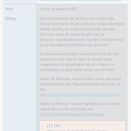
Portal via website URI
De functionaliteit die de Wisecat+ biedt zoals
Online inschrijven, moet in diverse online interfaces
(WaaS, Joomla, etc.) ontsloten kunnen worden.
Hiervoor moet de exacte locatie van de
Wisecat+ opgehaald kunnen worden. Vul hier de url
in van de publieke interface naar de portal.
Dit dient een complete (‘absolute’) url te zijn, dus
beginnend met http of https. Er mogen geen
vraagtekens of ampersands (&) of = tekens in
voorkomen, en geen slash-teken aan het eind.
Indien de Wisecat+ rechtstreeks wordt ontsloten
(eventueel met een WaaS integratie) dan is de url
bijv.
http://bibliotheekoostland.nl/portal/cgi-bin/bx.pl
Indien de Wisecat+ wordt ingebed in een Joomla
pagina dan zou de url kunnen zijn:
http://bibliotheekhoogland.nl/catalogus
LET OP: