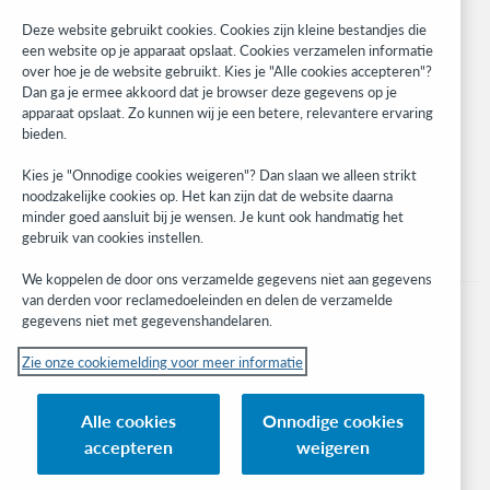
Research
Deze website gebruikt cookies. Cookies zijn kleine bestandjes die
WebJunction
een website op je apparaat opslaat. Cookies verzamelen informatie
over hoe je de website gebruikt. Kies je "Alle cookies accepteren"?
Developer Network
Dan ga je ermee akkoord dat je browser deze gegevens op je
apparaat opslaat. Zo kunnen wij je een betere, relevantere ervaring
Blijf op de hoogte
bieden.
Ontvang de laatste informatie over onze producten, onderzoeken,
Kies je "Onnodige cookies weigeren"? Dan slaan we alleen strikt
evenementen en nog veel meer.
noodzakelijke cookies op. Het kan zijn dat de website daarna
minder goed aansluit bij je wensen. Je kunt ook handmatig het
Ik meld me aan
gebruik van cookies instellen.
We koppelen de door ons verzamelde gegevens niet aan gegevens
van derden voor reclamedoeleinden en delen de verzamelde
gegevens niet met gegevenshandelaren.
Zie onze cookiemelding voor meer informatie
© 2026 OCLC
(Inter)nationale product-en/of dienstnamen die het eigendom zijn van OCLC,
Alle cookies
Onnodige cookies
Inc. en buitenlandse filialen
accepteren
weigeren
Cookiemelding
Lijst met cookie-instellingen
Privacybeleid
Toegankelijkheidsverklaring
ISO 27001-certificaat
Inloggen