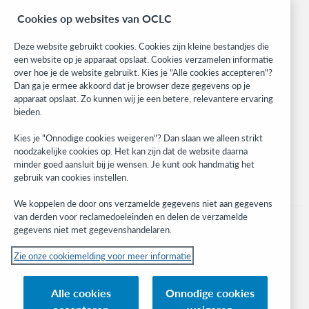
BibFormats
Cookies op websites van OCLC
Community
Research
Deze website gebruikt cookies. Cookies zijn kleine bestandjes die
WebJunction
een website op je apparaat opslaat. Cookies verzamelen informatie
over hoe je de website gebruikt. Kies je "Alle cookies accepteren"?
Developer Network
Dan ga je ermee akkoord dat je browser deze gegevens op je
apparaat opslaat. Zo kunnen wij je een betere, relevantere ervaring
Blijf op de hoogte
bieden.
Ontvang de laatste informatie over onze producten, onderzoeken,
Kies je "Onnodige cookies weigeren"? Dan slaan we alleen strikt
evenementen en nog veel meer.
noodzakelijke cookies op. Het kan zijn dat de website daarna
minder goed aansluit bij je wensen. Je kunt ook handmatig het
Ik meld me aan
gebruik van cookies instellen.
We koppelen de door ons verzamelde gegevens niet aan gegevens
van derden voor reclamedoeleinden en delen de verzamelde
gegevens niet met gegevenshandelaren.
Zie onze cookiemelding voor meer informatie
© 2026 OCLC
(Inter)nationale product-en/of dienstnamen die het eigendom zijn van OCLC,
Alle cookies
Onnodige cookies
Inc. en buitenlandse filialen