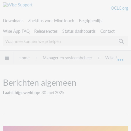
OCLC.org
Downloads
Zoektips voor MindTouch
Begrippenlijst
Wise App FAQ
Releasenotes
Status dashboards
Contact
Uitklappen/inklappen van globale hiërarchie
Home
Manager en systeembeheer
Wise Manage
Uit
Berichten algemeen
Laatst bijgewerkt op
30 mei 2025