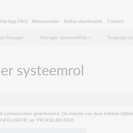
ise App FAQ
Releasenotes
Status dashboards
Contact
se Manager
Manager systeemWise >
Toegangscod
per systeemrol
d systeemrollen gedefinieerd. De meeste van deze hebben bijbeh
CONFIGURATIE' en 'PROFIELBEHEER'.