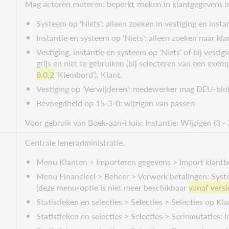
Mag actoren muteren: beperkt zoeken in klantgegevens in
Systeem op 'Niets': alleen zoeken in vestiging en instan
Instantie en systeem op 'Niets': alleen zoeken naar kla
Vestiging, instantie en systeem op 'Niets' of bij vestig
grijs en niet te gebruiken (bij selecteren van een exem
8.0.2
'Klembord'), Klant.
Vestiging op 'Verwijderen': medewerker mag DEU-blo
Bevoegdheid op 15-3-0: wijzigen van passen
Voor gebruik van Boek-aan-Huis: Instantie: Wijzigen (3 - 3
Centrale leneradministratie.
Menu Klanten > Importeren gegevens > Import klantbe
Menu Financieel > Beheer > Verwerk betalingen: Syste
(deze menu-optie is niet meer beschikbaar
vanaf versi
Statistieken en selecties > Selecties > Selecties op Kla
Statistieken en selecties > Selecties > Seriemutaties: 