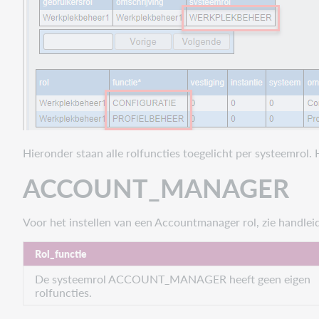
BAHBEH
BALIE
BESTANDSBEHEER
BESTELLEN
CONNEXION
DOCENT
EXEMPLAARBEHEER
KSM
Hieronder staan alle rolfuncties toegelicht per systeemrol. 
MARKETING
ACCOUNT_MANAGER
RAPPORTAGES
STAFF_MANAGEMENT
Voor het instellen van een Accountmanager rol, zie handlei
TITELBEHEER
TW_BEHEER
Rol_functie
WERKPLEKBEHEER
De systeemrol ACCOUNT_MANAGER heeft geen eigen
WISE_BEHEERDER
rolfuncties.
Overig