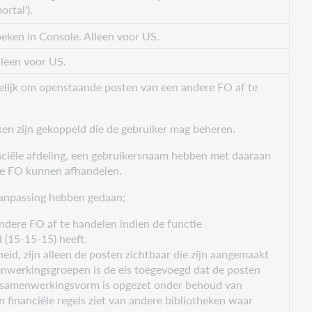
rtal').
ken in Console. Alleen voor US.
lleen voor US.
elijk om openstaande posten van een andere FO af te
n zijn gekoppeld die de gebruiker mag beheren.
anciële afdeling, een gebruikersnaam hebben met daaraan
re FO kunnen afhandelen.
 aanpassing hebben gedaan;
andere FO af te handelen indien de functie
 (15-15-15) heeft.
eid, zijn alleen de posten zichtbaar die zijn aangemaakt
enwerkingsgroepen is de eis toegevoegd dat de posten
n samenwerkingsvorm is opgezet onder behoud van
financiële regels ziet van andere bibliotheken waar