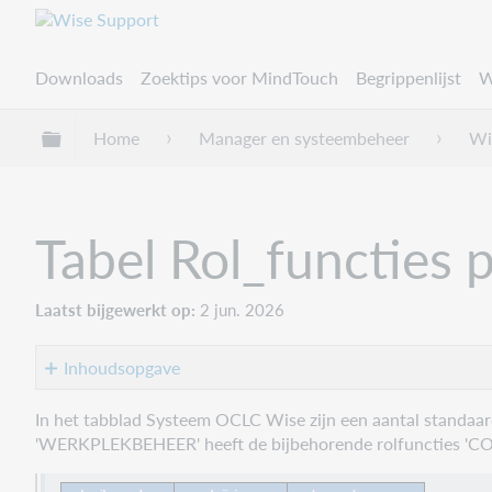
Downloads
Zoektips voor MindTouch
Begrippenlijst
W
Uitklappen/inklappen van globale hiërarchie
Home
Manager en systeembeheer
Wi
Tabel Rol_functies 
Laatst bijgewerkt op
2 jun. 2026
Inhoudsopgave
ACCOUNT_MANAGER
In het tabblad Systeem OCLC Wise zijn een aantal standaar
'WERKPLEKBEHEER' heeft de bijbehorende rolfuncties '
API_MANAGEMENT
AUTOMAAT