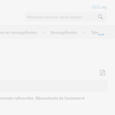
OCLC.org
es en bevoegdheden
Bevoegdheden
Tabel Rol_fun
Uitkl
Als
PDF
opslaan
orende rolfuncties. Bijvoorbeeld de Systeemrol