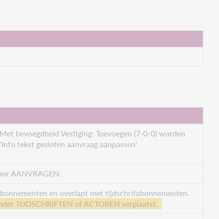
Met bevoegdheid Vestiging: Toevoegen (7-0-0) worden
'Info tekst gesloten aanvraag aanpassen'
en door AANVRAGEN.
n abonnementen en overlapt met tijdschrifabonnementen.
n onder TIJDSCHRIFTEN of ACTOREN verplaatst.