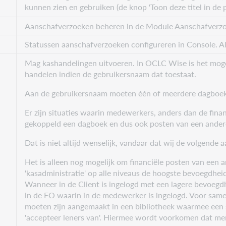
kunnen zien en gebruiken (de knop 'Toon deze titel in de po
Aanschafverzoeken beheren in de Module Aanschafverzoe
Statussen aanschafverzoeken configureren in Console. A
Mag kashandelingen uitvoeren. In OCLC Wise is het mog
handelen indien de gebruikersnaam dat toestaat.
Aan de gebruikersnaam moeten één of meerdere dagboeke
Er zijn situaties waarin medewerkers, anders dan de fin
gekoppeld een dagboek en dus ook posten van een ande
Dat is niet altijd wenselijk, vandaar dat wij de volgende
Het is alleen nog mogelijk om financiële posten van een 
'kasadministratie' op alle niveaus de hoogste bevoegdheid
Wanneer in de Client is ingelogd met een lagere bevoegdh
in de FO waarin in de medewerker is ingelogd. Voor sam
moeten zijn aangemaakt in een bibliotheek waarmee ee
'accepteer leners van'. Hiermee wordt voorkomen dat men 