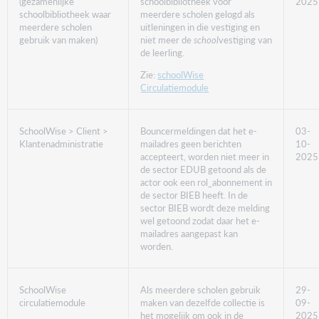
(gezamenlijke
schoolbibliotheek voor
2025
schoolbibliotheek waar
meerdere scholen gelogd als
meerdere scholen
uitleningen in die vestiging en
gebruik van maken)
niet meer de
school
vestiging van
de leerling.
Zie:
schoolWise
Circulatiemodule
SchoolWise > Client >
Bouncermeldingen dat het e-
03-
Klantenadministratie
mailadres geen berichten
10-
accepteert, worden niet meer in
2025
de sector EDUB getoond als de
actor ook een rol_abonnement in
de sector BIEB heeft. In de
sector BIEB wordt deze melding
wel getoond zodat daar het e-
mailadres aangepast kan
worden.
SchoolWise
Als meerdere scholen gebruik
29-
circulatiemodule
maken van dezelfde collectie is
09-
het mogelijk om ook in de
2025