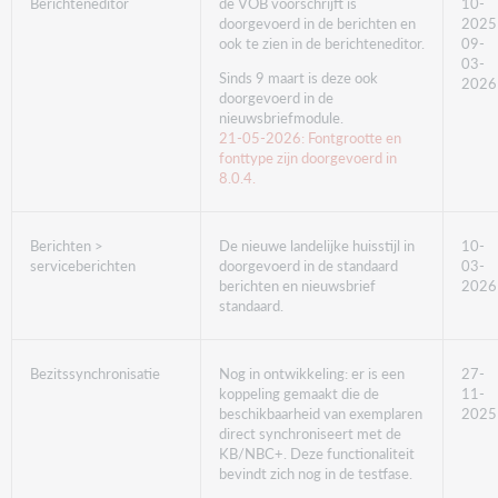
Berichteneditor
de VOB voorschrijft is
10-
doorgevoerd in de berichten en
2025
ook te zien in de berichteneditor.
09-
03-
Sinds 9 maart is deze ook
2026
doorgevoerd in de
nieuwsbriefmodule.
21-05-2026: Fontgrootte en
fonttype zijn doorgevoerd in
8.0.4.
Berichten >
De nieuwe landelijke huisstijl in
10-
serviceberichten
doorgevoerd in de standaard
03-
berichten en nieuwsbrief
2026
standaard.
Bezitssynchronisatie
Nog in ontwikkeling: er is een
27-
koppeling gemaakt die de
11-
beschikbaarheid van exemplaren
2025
direct synchroniseert met de
KB/NBC+. Deze functionaliteit
bevindt zich nog in de testfase.