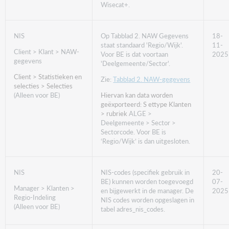
Wisecat+.
NIS
Op Tabblad 2. NAW Gegevens
18-
staat standaard 'Regio/Wijk'.
11-
Client > Klant > NAW-
Voor BE is dat voortaan
2025
gegevens
'Deelgemeente/Sector'.
Client > Statistieken en
Zie:
Tabblad 2. NAW-gegevens
selecties > Selecties
(Alleen voor BE)
Hiervan kan data worden
geëxporteerd: S
ettype Klanten
> rubriek
ALGE >
Deelgemeente > Sector >
Sectorcode. Voor BE is
‘Regio/Wijk’ is dan uitgesloten.
NIS
NIS-codes (specifiek gebruik in
20-
BE) kunnen worden toegevoegd
07-
Manager > Klanten >
en bijgewerkt in de manager. De
2025
Regio-Indeling
NIS codes worden opgeslagen in
(Alleen voor BE)
tabel adres_nis_codes.