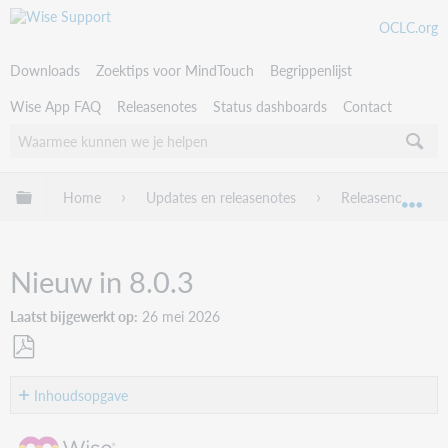
OCLC.org
Downloads
Zoektips voor MindTouch
Begrippenlijst
Wise App FAQ
Releasenotes
Status dashboards
Contact
Uitklappen/inklappen van globale hiërarchie
Home
Updates en releasenotes
Releasenotes
Uit
Nieuw in 8.0.3
Laatst bijgewerkt op
26 mei 2026
Als
PDF
Inhoudsopgave
opslaan
Release