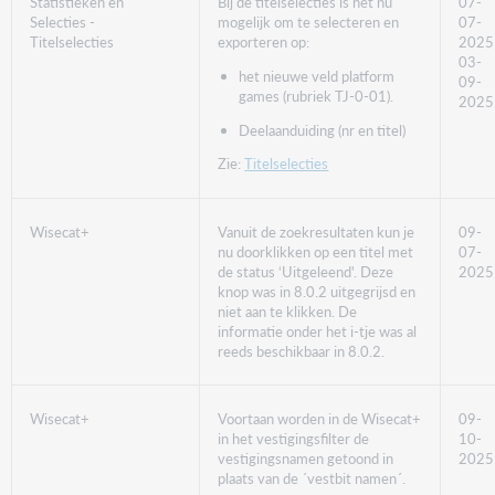
Statistieken en
Bij de titelselecties is het nu
07-
Selecties -
mogelijk om te selecteren en
07-
Titelselecties
exporteren op:
2025
03-
het nieuwe veld platform
09-
games (rubriek TJ-0-01).
2025
Deelaanduiding (nr en titel)
Zie:
Titelselecties
Wisecat+
Vanuit de zoekresultaten kun je
09-
nu doorklikken op een titel met
07-
de status ‘Uitgeleend'. Deze
2025
knop was in 8.0.2 uitgegrijsd en
niet aan te klikken. De
informatie onder het i-tje was al
reeds beschikbaar in 8.0.2.
Wisecat+
Voortaan worden in de Wisecat+
09-
in het vestigingsfilter de
10-
vestigingsnamen getoond in
2025
plaats van de ´vestbit namen´.