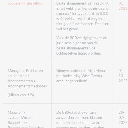
koppelen > Bestellen
bestelabonnement per vestiging
01-
is het veld 'afwijkende juridische
2026
eigenaar' teruggekeerd. In 8.0.0
is dit veld verwijderd wegens
niet goed functioneren. Dat is nu
wel het geval.
Voor de BCBvestigingen kan de
juridische eigenaar van de
bestelabonnementen de
bcbbestelvestiging worden.
Manager > Producten
Nieuwe optie in de Mijn Menu-
01-
en diensten >
methode: ‘Mag Wise Events
10-
Abonnementen >
account gebruiken’.
2025
Abonnementsmethodes
(Alleen voor US)
Manager >
De CBS-statistieken zijn
29-
systeemWise >
aangescherpt: alleen klanten
07-
Rapporten >
met een abonnement waarop
2025
Rapportages (ingericht
geleend mag worden, worden