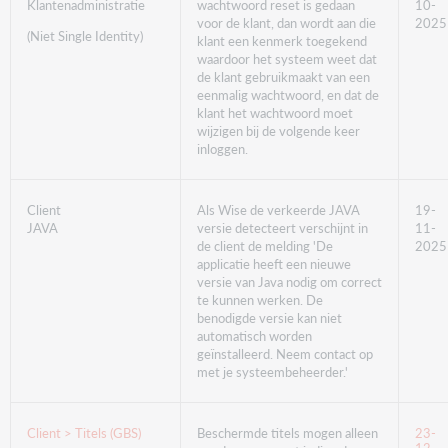
Klantenadministratie
wachtwoord reset is gedaan
10-
voor de klant, dan wordt aan die
2025
(Niet Single Identity)
klant een kenmerk toegekend
waardoor het systeem weet dat
de klant gebruikmaakt van een
eenmalig wachtwoord, en dat de
klant het wachtwoord moet
wijzigen bij de volgende keer
inloggen.
Client
Als Wise de verkeerde JAVA
19-
JAVA
versie detecteert verschijnt in
11-
de client de melding 'De
2025
applicatie heeft een nieuwe
versie van Java nodig om correct
te kunnen werken. De
benodigde versie kan niet
automatisch worden
geïnstalleerd. Neem contact op
met je systeembeheerder.'
Beschermde titels mogen alleen
Client > Titels (GBS)
23-
12-