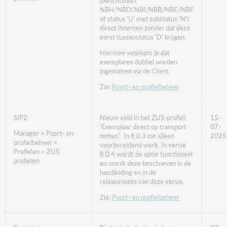
(berichtsoort
NBH/NBD/NBI/NBB/NBE/NBF
of status 'U' met substatus 'N')
direct innemen zonder dat deze
eerst tussenstatus 'D' krijgen.
Hiermee voorkom je dat
exemplaren dubbel worden
ingenomen via de Client.
Zie:
Poort- en profielbeheer
SIP2
Nieuw veld in het ZUS-profiel:
15-
‘Exemplaar direct op transport
07-
Manager > Poort- en
zetten’. In 8.0.3 zat alleen
2025
profielbeheer >
voorbereidend werk. In versie
Profielen > ZUS
8.0.4 wordt de optie functioneel
profielen
en wordt deze beschreven in de
handleiding en in de
releasenotes van deze versie.
Zie:
Poort- en profielbeheer