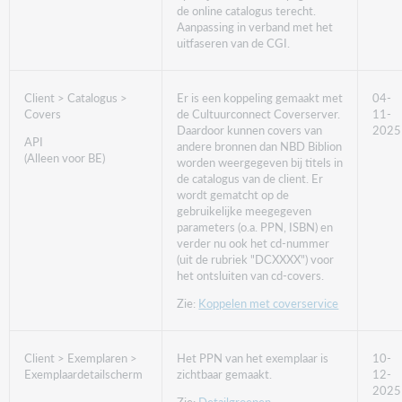
de online catalogus terecht.
Aanpassing in verband met het
uitfaseren van de CGI.
Client > Catalogus >
Er is een koppeling gemaakt met
04-
Covers
de Cultuurconnect Coverserver.
11-
Daardoor kunnen covers van
2025
API
andere bronnen dan NBD Biblion
(Alleen voor BE)
worden weergegeven bij titels in
de catalogus van de client. Er
wordt gematcht op de
gebruikelijke meegegeven
parameters (o.a. PPN, ISBN) en
verder nu ook het cd-nummer
(uit de rubriek "DCXXXX") voor
het ontsluiten van cd-covers.
Zie:
Koppelen met coverservice
Client > Exemplaren >
Het PPN van het exemplaar is
10-
Exemplaardetailscherm
zichtbaar gemaakt.
12-
2025
Zie:
Detailgroepen