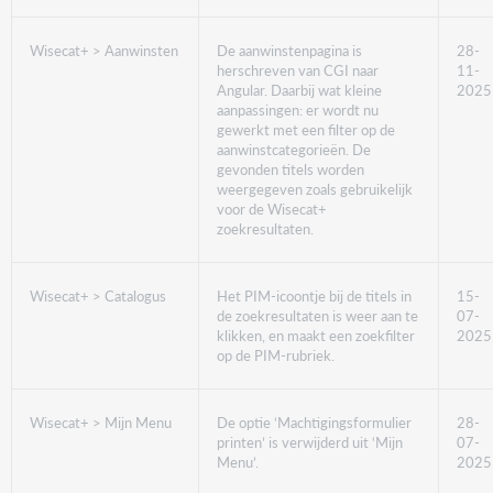
Wisecat+ > Aanwinsten
De aanwinstenpagina is
28-
herschreven van CGI naar
11-
Angular. Daarbij wat kleine
2025
aanpassingen: er wordt nu
gewerkt met een filter op de
aanwinstcategorieën. De
gevonden titels worden
weergegeven zoals gebruikelijk
voor de Wisecat+
zoekresultaten.
Wisecat+ > Catalogus
Het PIM-icoontje bij de titels in
15-
de zoekresultaten is weer aan te
07-
klikken, en maakt een zoekfilter
2025
op de PIM-rubriek.
Wisecat+ > Mijn Menu
De optie ‘Machtigingsformulier
28-
printen’ is verwijderd uit ‘Mijn
07-
Menu’.
2025