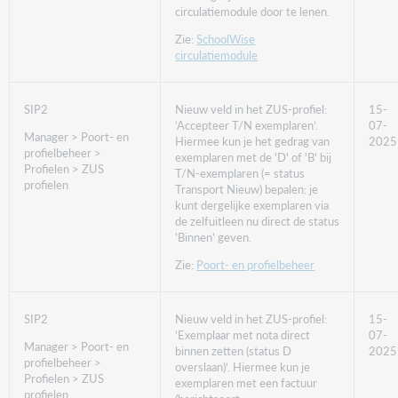
circulatiemodule door te lenen.
Zie:
SchoolWise
circulatiemodule
SIP2
Nieuw veld in het ZUS-profiel:
15-
‘Accepteer T/N exemplaren’.
07-
Manager > Poort- en
Hiermee kun je het gedrag van
2025
profielbeheer >
exemplaren met de 'D' of 'B' bij
Profielen > ZUS
T/N-exemplaren (= status
profielen
Transport Nieuw) bepalen: je
kunt dergelijke exemplaren via
de zelfuitleen nu direct de status
'Binnen' geven.
Zie:
Poort- en profielbeheer
SIP2
Nieuw veld in het ZUS-profiel:
15-
‘Exemplaar met nota direct
07-
Manager > Poort- en
binnen zetten (status D
2025
profielbeheer >
overslaan)’. Hiermee kun je
Profielen > ZUS
exemplaren met een factuur
profielen