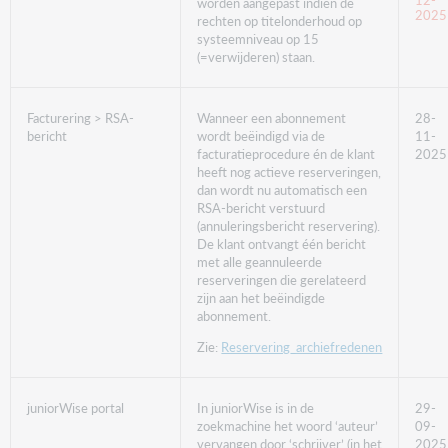
worden aangepast indien de
2025
rechten op titelonderhoud op
systeemniveau op 15
(=verwijderen) staan.
Facturering > RSA-
Wanneer een abonnement
28-
bericht
wordt beëindigd via de
11-
facturatieprocedure én de klant
2025
heeft nog actieve reserveringen,
dan wordt nu automatisch een
RSA-bericht verstuurd
(annuleringsbericht reservering).
De klant ontvangt één bericht
met alle geannuleerde
reserveringen die gerelateerd
zijn aan het beëindigde
abonnement.
Zie:
Reservering_archiefredenen
juniorWise portal
In juniorWise is in de
29-
zoekmachine het woord ‘auteur’
09-
vervangen door ‘schrijver’ (in het
2025