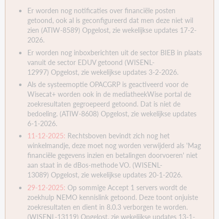
Er worden nog notificaties over financiële posten
getoond, ook al is geconfigureerd dat men deze niet wil
zien (ATIW-8589) Opgelost, zie wekelijkse updates 17-2-
2026.
Er worden nog inboxberichten uit de sector BIEB in plaats
vanuit de sector EDUV getoond (WISENL-
12997) Opgelost, zie wekelijkse updates 3-2-2026.
Als de systeemoptie OPACGRP is geactiveerd voor de
Wisecat+ worden ook in de mediatheekWise portal de
zoekresultaten gegroepeerd getoond. Dat is niet de
bedoeling. (ATIW-8608) Opgelost, zie wekelijkse updates
6-1-2026.
11-12-2025:
Rechtsboven bevindt zich nog het
winkelmandje, deze moet nog worden verwijderd als 'Mag
financiële gegevens inzien en betalingen doorvoeren' niet
aan staat in de dBos-methode VO. (WISENL-
13089) Opgelost, zie wekelijkse updates 20-1-2026.
29-12-2025:
Op sommige Accept 1 servers wordt de
zoekhulp NEMO kennislink getoond. Deze toont onjuiste
zoekresultaten en dient in 8.0.3 verborgen te worden.
(WISENL-13119) Opgelost, zie wekelijkse updates 13-1-