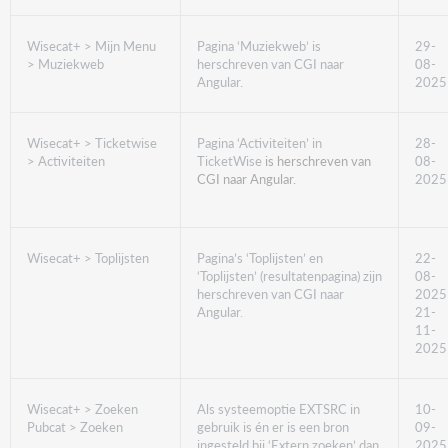
Wisecat+ > Mijn Menu
Pagina ‘Muziekweb’ is
29-
> Muziekweb
herschreven van CGI naar
08-
Angular.
2025
Wisecat+ > Ticketwise
Pagina ‘Activiteiten’ in
28-
> Activiteiten
TicketWise
is herschreven van
08-
CGI naar Angular.
2025
Wisecat+ > Toplijsten
Pagina’s ‘Toplijsten’ en
22-
‘Toplijsten’ (resultatenpagina) zijn
08-
herschreven van CGI naar
2025
Angular
.
21-
11-
2025
Wisecat+ > Zoeken
Als systeemoptie EXTSRC in
10-
Pubcat > Zoeken
gebruik is én er is een bron
09-
ingesteld bij ‘Extern zoeken’ dan
2025