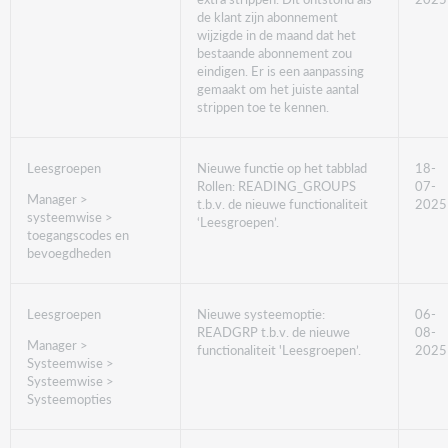
de klant zijn abonnement
wijzigde in de maand dat het
bestaande abonnement zou
eindigen. Er is een aanpassing
gemaakt om het juiste aantal
strippen toe te kennen.
Leesgroepen
Nieuwe functie op het tabblad
18-
Rollen: READING_GROUPS
07-
Manager >
t.b.v. de nieuwe functionaliteit
2025
systeemwise >
‘Leesgroepen’.
toegangscodes en
bevoegdheden
Leesgroepen
Nieuwe systeemoptie:
06-
READGRP t.b.v. de nieuwe
08-
Manager >
functionaliteit 'Leesgroepen’.
2025
Systeemwise >
Systeemwise >
Systeemopties