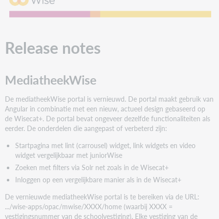
notes
MediatheekWise
Leesgroepen
Release notes
Overzicht
aanpassingen
en
verbeteringen
MediatheekWise
De mediatheekWise portal is vernieuwd. De portal maakt gebruik van
Angular in combinatie met een nieuw, actueel design gebaseerd op
de Wisecat+. De portal bevat ongeveer dezelfde functionaliteiten als
eerder. De onderdelen die aangepast of verbeterd zijn:
Startpagina met lint (carrousel) widget, link widgets en video
widget vergelijkbaar met juniorWise
Zoeken met filters via Solr net zoals in de Wisecat+
Inloggen op een vergelijkbare manier als in de Wisecat+
De vernieuwde mediatheekWise portal is te bereiken via de URL:
.../wise-apps/opac/mwise/XXXX/home (waarbij XXXX =
vestigingsnummer van de schoolvestiging). Elke vestiging van de