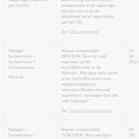
per functie)
meegenomen in de rapportage.
Hierdoor kun je nu als
bibliotheek beter rapporteren
aan het CBS.
Zie:
CBS-statistieken
Manager >
Nieuwe systeemoptie
15-
Systeemwise >
OPACDFN: Toon het veld
06-
Systeemwise >
voornaam op het
2025
Systeemopties
inschrijfformulier in de
Wisecat+. Met deze optie wordt
Wisecat+
in het inschrijfformulier voor
reguliere klanten en
nieuwsbriefklanten het veld
'voorletters' vervangen door het
veld 'voornaam'.
Zie:
Overzicht systeemopties
Manager >
Nieuwe systeemoptie
02-
Systeemwise >
'GOK7DGN': Reserveringen
10-