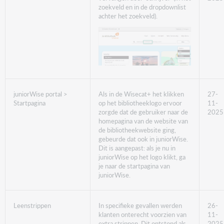
zoekveld en in de dropdownlist
achter het zoekveld).
juniorWise portal >
Als in de Wisecat+ het klikken
27-
Startpagina
op het bibliotheeklogo ervoor
11-
zorgde dat de gebruiker naar de
2025
homepagina van de website van
de bibliotheekwebsite ging,
gebeurde dat ook in juniorWise.
Dit is aangepast: als je nu in
juniorWise op het logo klikt, ga
je naar de startpagina van
juniorWise.
Leenstrippen
In specifieke gevallen werden
26-
klanten onterecht voorzien van
11-
extra strippen. Dit ontstond als
2025