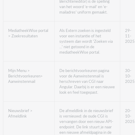
Berichteneditor) is de spelling
van het woord ‘e-mail’ en ‘e-
mailadres’ uniform gemaakt.
MediatheekWise portal
Als Extern zoeken is ingesteld
29-
> Zoekresultaten
voor een instantie of het
11-
systeem dan wordt 'Zoeken via
2025
...' niet getoond in de
mediatheekWise portal.
Mijn Menu >
De berichtvoorkeuren pagina
30-
Berichtvoorkeuren>
voor de Aanwinstenmail is
10-
Aanwinstenmail
herschreven van CGI naar
2025
Angular. Daarbij is er een nieuwe
look en feel toegepast.
Nieuwsbrief >
De afmeldlink in de nieuwsbrief
20-
Afmeldlink
is vernieuwd: de oude CGI is
10-
vervangen door een nieuw API-
2025
endpoint. De link stuurt je naar
een nieuwe afmeldpagina in de