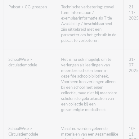
Pubcat > CG-groepen
Technische verbetering: zowel
21-
Item Information /
11-
exemplaarinformatie als Title
2025
Availability / beschikbaarheid
zijn uitgebreid met een
parameter om het gebruik in de
pubcat te verbeteren.
SchoolWise >
Het is nu ook mogelijk om te
31-
circulatiemodule
verlengen als leerlingen van
07-
meerdere scholen lenen in
2025
dezelfde schoolbibliotheek.
Voorheen kon verlengen alleen
bij een school met eigen
collectie, maar niet bij meerdere
scholen die gebruikmaken van
een collectie bij een
gezamenlijke mediatheek.
SchoolWise >
Vanaf nu worden geleende
10-
Circulatiemodule
materialen van een gezamenlijke
11-