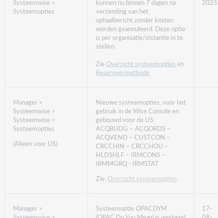
Systeemwise >
kunnen nu binnen 7 dagen na
2025
Systeemopties
verzending van het
ophaalbericht zonder kosten
worden geannuleerd. Deze optie
is per organisatie/instantie in te
stellen.
Zie
Overzicht systeemopties
en
Reserveermethode
Manager >
Nieuwe systeemopties, voor het
Systeemwise >
gebruik in de Wise Console en
Systeemwise >
gebouwd voor de US:
Systeemopties
ACQBUDG – ACQORDS –
ACQVEND – CUSTCON –
(Alleen voor US)
CRCCHIN – CRCCHOU –
HLDSHLF – IRMCONS –
IRMMGRQ - IRMSTAT
Zie:
Overzicht systeemopties
Manager >
Systeemoptie OPACDYM
17-
Systeemwise >
(OPAC Do You Mean) is werkend
09-