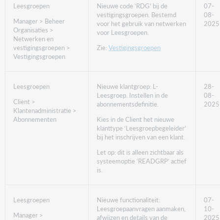
Leesgroepen
Nieuwe code ‘RDG’ bij de
07-
vestigingsgroepen. Bestemd
08-
Manager > Beheer
voor het gebruik van netwerken
2025
Organisaties >
voor Leesgroepen.
Netwerken en
vestigingsgroepen >
Zie:
Vestigingsgroepen
Vestigingsgroepen
Leesgroepen
Nieuwe klantgroep: L-
28-
Leesgroep. Instellen in de
08-
Client >
abonnementsdefinitie.
2025
Klantenadministratie >
Abonnementen
Kies in de Client het nieuwe
klanttype ‘Leesgroepbegeleider’
bij het inschrijven van een klant.
Let op: dit is alleen zichtbaar als
systeemoptie ‘READGRP’ actief
is.
Leesgroepen
Nieuwe functionaliteit:
07-
Leesgroepaanvragen aanmaken,
10-
Manager >
afwijzen en details van de
2025